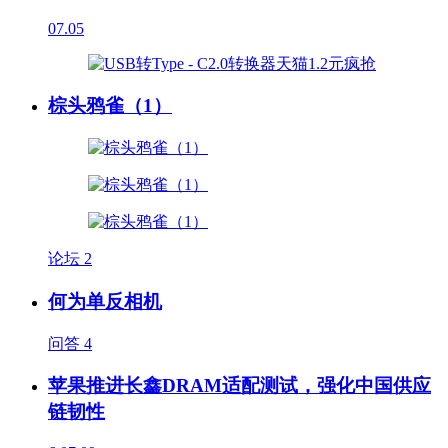
07.05
棕头鸦雀（1）
论坛
2
何为单反相机
问答
4
苹果推进长鑫DRAM适配测试，强化中国供应
链韧性