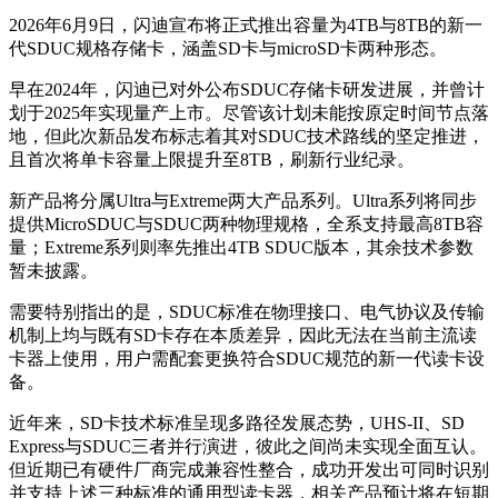
2026年6月9日，闪迪宣布将正式推出容量为4TB与8TB的新一
代SDUC规格存储卡，涵盖SD卡与microSD卡两种形态。
早在2024年，闪迪已对外公布SDUC存储卡研发进展，并曾计
划于2025年实现量产上市。尽管该计划未能按原定时间节点落
地，但此次新品发布标志着其对SDUC技术路线的坚定推进，
且首次将单卡容量上限提升至8TB，刷新行业纪录。
新产品将分属Ultra与Extreme两大产品系列。Ultra系列将同步
提供MicroSDUC与SDUC两种物理规格，全系支持最高8TB容
量；Extreme系列则率先推出4TB SDUC版本，其余技术参数
暂未披露。
需要特别指出的是，SDUC标准在物理接口、电气协议及传输
机制上均与既有SD卡存在本质差异，因此无法在当前主流读
卡器上使用，用户需配套更换符合SDUC规范的新一代读卡设
备。
近年来，SD卡技术标准呈现多路径发展态势，UHS-II、SD
Express与SDUC三者并行演进，彼此之间尚未实现全面互认。
但近期已有硬件厂商完成兼容性整合，成功开发出可同时识别
并支持上述三种标准的通用型读卡器，相关产品预计将在短期