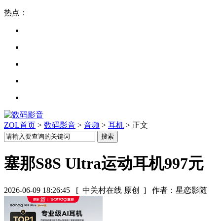
热点：
ZOL首页
>
数码影音
>
音频
>
耳机
> 正文
塞那S8S Ultra运动耳机997元
2026-06-09 18:26:45
[ 中关村在线 原创 ]
作者：星恋影随