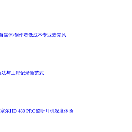
验：进阶自媒体/创作者低成本专业麦克风
执法与工程记录新范式
HD 480 PRO监听耳机深度体验