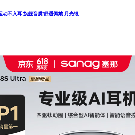
放式运动不入耳 旗舰音质/舒适佩戴 月光银