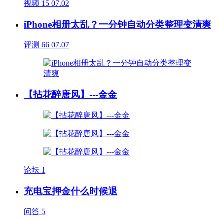
视频
15
07.02
iPhone相册太乱？一分钟自动分类整理变清爽
评测
66
07.07
【拈花醉唐风】---金金
论坛
1
充电宝押金什么时候退
问答
5