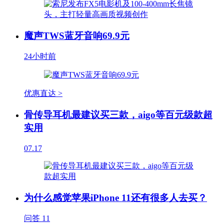
魔声TWS蓝牙音响69.9元
24小时前
优惠直达 >
骨传导耳机最建议买三款，aigo等百元级款超
实用
07.17
为什么感觉苹果iPhone 11还有很多人去买？
问答
11