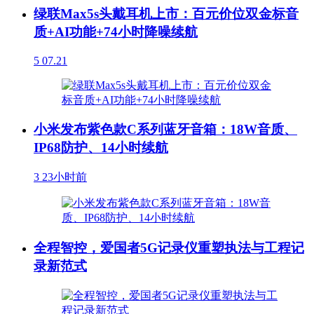
绿联Max5s头戴耳机上市：百元价位双金标音
质+AI功能+74小时降噪续航
5
07.21
小米发布紫色款C系列蓝牙音箱：18W音质、
IP68防护、14小时续航
3
23小时前
全程智控，爱国者5G记录仪重塑执法与工程记
录新范式