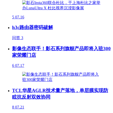
5
07.16
h3c路由器密码破解
问答
3
影像生态联手！影石系列旗舰产品即将入驻300
家荣耀门店
6
07.17
TCL华星AGLR技术量产落地，单层膜实现防
眩抗反射双效协同
8
07.21