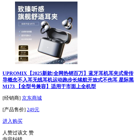
UPROMIX【2025新款|全网热销百万】蓝牙耳机耳夹式骨传
导概念不入耳无线耳机运动跑步长续航开放式不伤耳 星际黑
M173 【全型号兼容】适用于市面上全机型
[经销商]
京东商城
[产品售价]
249元
进入购买
人赞过该文
赞
内容纠错