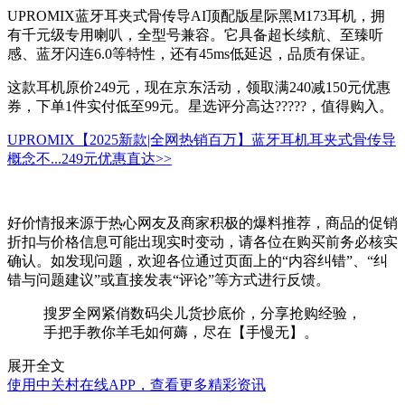
UPROMIX蓝牙耳夹式骨传导AI顶配版星际黑M173耳机，拥
有千元级专用喇叭，全型号兼容。它具备超长续航、至臻听
感、蓝牙闪连6.0等特性，还有45ms低延迟，品质有保证。
这款耳机原价249元，现在京东活动，领取满240减150元优惠
券，下单1件实付低至99元。星选评分高达?????，值得购入。
UPROMIX【2025新款|全网热销百万】蓝牙耳机耳夹式骨传导
概念不...
249元
优惠直达>>
好价情报来源于热心网友及商家积极的爆料推荐，商品的促销
折扣与价格信息可能出现实时变动，请各位在购买前务必核实
确认。如发现问题，欢迎各位通过页面上的“内容纠错”、“纠
错与问题建议”或直接发表“评论”等方式进行反馈。
搜罗全网紧俏数码尖儿货抄底价，分享抢购经验，
手把手教你羊毛如何薅，尽在【手慢无】。
展开全文
使用中关村在线APP，查看更多精彩资讯