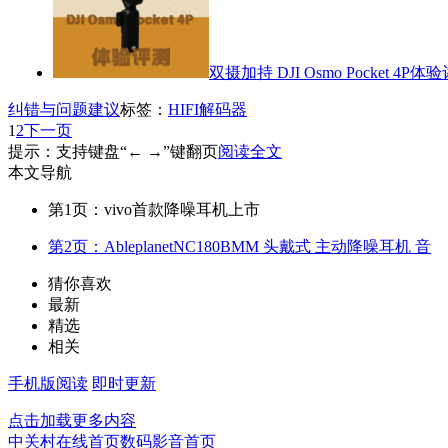
双摄加持 DJI Osmo Pocket 4P体
纠错与问题建议
标签：
HIFI解码器
1
2
下一页
提示：支持键盘“← →”键翻页
阅读全文
本文导航
第1页：vivo首款降噪耳机上市
第2页：AbleplanetNC180BMM 头戴式 主动降噪耳机 音
猜你喜欢
最新
精选
相关
手机版阅读
即时更新
点击加载更多内容
中关村在线首页
数码影音首页