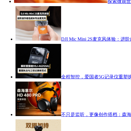
探索微观世
DJI Mic Mini 2S麦克风体
全程智控，爱国者5G记录仪重塑
不只是监听，更像创作搭档：森海塞尔