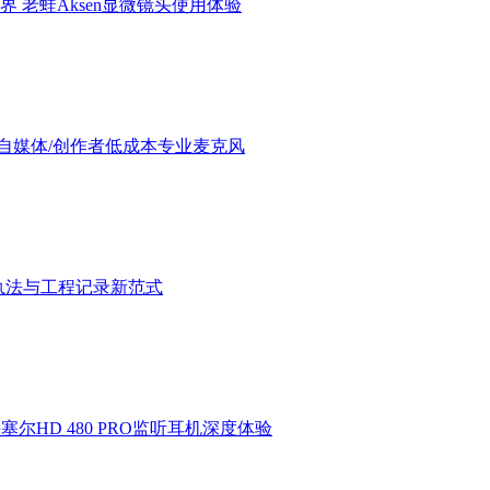
界 老蛙Aksen显微镜头使用体验
验：进阶自媒体/创作者低成本专业麦克风
执法与工程记录新范式
HD 480 PRO监听耳机深度体验