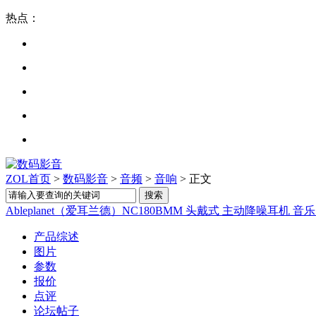
热点：
ZOL首页
>
数码影音
>
音频
>
音响
> 正文
Ableplanet（爱耳兰德）NC180BMM 头戴式 主动降噪耳机 音
产品综述
图片
参数
报价
点评
论坛帖子