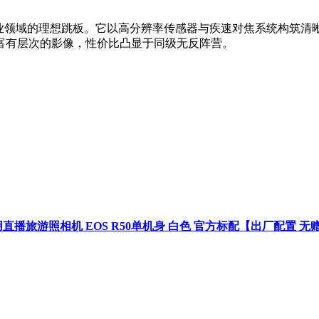
专业领域的理想跳板。它以高分辨率传感器与疾速对焦系统构筑清
富有层次的影像，性价比凸显于同级无反阵营。
家用直播旅游照相机 EOS R50单机身 白色 官方标配【出厂配置 无