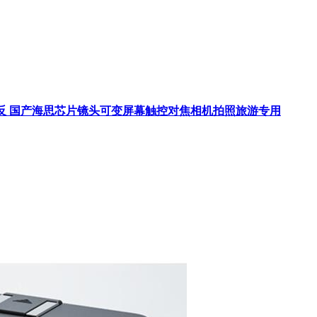
单反 国产海思芯片镜头可变屏幕触控对焦相机拍照旅游专用