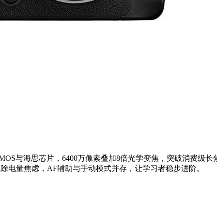
CMOS与海思芯片，6400万像素叠加8倍光学变焦，突破消费级长
储免除电量焦虑，AF辅助与手动模式并存，让学习者稳步进阶。