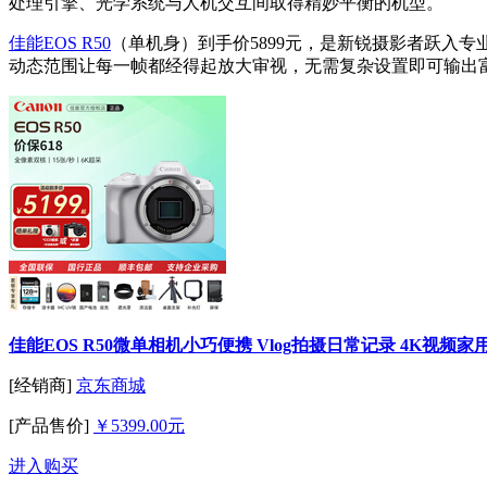
处理引擎、光学系统与人机交互间取得精妙平衡的机型。
佳能EOS R50
（单机身）到手价5899元，是新锐摄影者跃入
动态范围让每一帧都经得起放大审视，无需复杂设置即可输出
佳能EOS R50微单相机小巧便携 Vlog拍摄日常记录 4K视频
[经销商]
京东商城
[产品售价]
￥5399.00元
进入购买