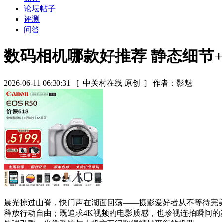
论坛帖子
评测
问答
数码相机哪款好推荐 静态细节
2026-06-11 06:30:31
[ 中关村在线 原创 ]
作者：影魅
晨光掠过山脊，快门声在湖面回荡——摄影爱好者从不等待完
释放行动自由；既追求4K视频的电影质感，也珍视连拍瞬间