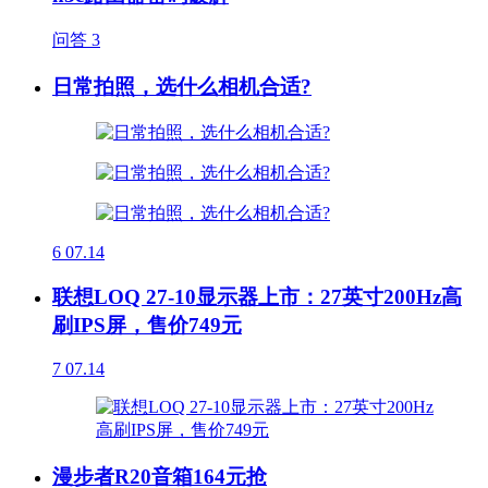
问答
3
日常拍照，选什么相机合适?
6
07.14
联想LOQ 27-10显示器上市：27英寸200Hz高
刷IPS屏，售价749元
7
07.14
漫步者R20音箱164元抢