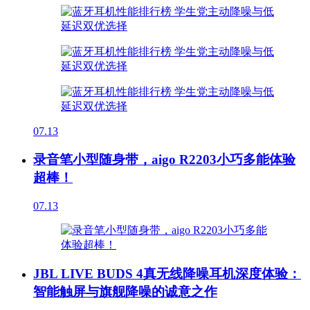
07.13
录音笔小型随身带，aigo R2203小巧多能体验
超棒！
07.13
JBL LIVE BUDS 4真无线降噪耳机深度体验：
智能触屏与旗舰降噪的诚意之作