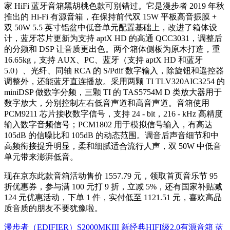
家 HiFi 蓝牙音箱黑胡桃色款可别错过。它是漫步者 2019 年秋
推出的 Hi-Fi 有源音箱，在保持前代双 15W 平板高音振膜 +
双 50W 5.5 英寸铝盆中低音单元配置基础上，改进了箱体设
计，蓝牙芯片更新为支持 aptX HD 的高通 QCC3031，调整后
的分频和 DSP 让音质更出色。两个箱体侧板为原木打造，重
16.65kg，支持 AUX、PC、蓝牙（支持 aptX HD 和蓝牙
5.0）、光纤、同轴 RCA 的 S/Pdif 数字输入，除旋钮和遥控器
调整外，还能蓝牙直连播放。采用两颗 TI TLV320AIC3254 的
miniDSP 做数字分频，三颗 TI 的 TAS5754M D 类放大器用于
数字放大，分别控制左右低音声道和高音声道。音箱使用
PCM9211 芯片接收数字信号，支持 24 - bit，216 - kHz 高精度
输入数字音频信号；PCM1802 用于模拟信号输入，有高达
105dB 的信噪比和 105dB 的动态范围。调音后声音细节和中
高频衔接提升明显，柔和细腻适合流行人声，双 50W 中低音
单元带来澎湃低音。
现在京东此款音箱活动售价 1557.79 元，领取首页音乐节 95
折优惠券，参与满 100 元打 9 折，立减 5%，还有国家补贴减
124 元优惠活动，下单 1 件，实付低至 1121.51 元，喜欢高品
质音质的朋友不要犹豫啦。
漫步者（EDIFIER）S2000MKIII 新经典HIFI级2.0有源音箱 蓝