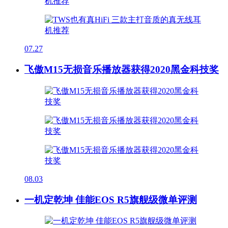
07.27
飞傲M15无损音乐播放器获得2020黑金科技奖
08.03
一机定乾坤 佳能EOS R5旗舰级微单评测