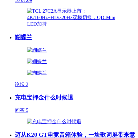
10
07.09
蝴蝶兰
论坛
2
充电宝押金什么时候退
问答
5
迈从K20 GT电竞音箱体验，一块歌词屏带来意