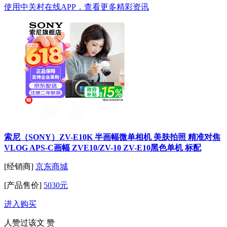
使用中关村在线APP，查看更多精彩资讯
索尼（SONY）ZV-E10K 半画幅微单相机 美肤拍照 精准对焦
VLOG APS-C画幅 ZVE10/ZV-10 ZV-E10黑色单机 标配
[经销商]
京东商城
[产品售价]
5030元
进入购买
人赞过该文
赞