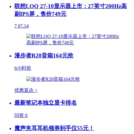
联想LOQ 27-10显示器上市：27英寸200Hz高
刷IPS屏，售价749元
7
07.14
漫步者R20音箱164元抢
6小时前
优惠直达 >
最新笔记本独立显卡排名
问答
6
魔声夹耳耳机领券到手仅55元！