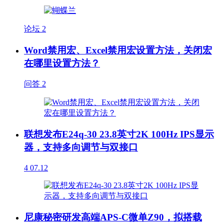
论坛
2
Word禁用宏、Excel禁用宏设置方法，关闭宏
在哪里设置方法？
问答
2
联想发布E24q-30 23.8英寸2K 100Hz IPS显示
器，支持多向调节与双接口
4
07.12
尼康秘密研发高端APS-C微单Z90，拟搭载