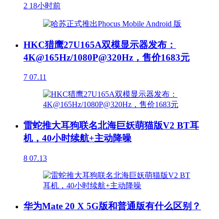
2
18小时前
HKC猎鹰27U165A双模显示器发布：
4K@165Hz/1080P@320Hz，售价1683元
7
07.11
雷蛇推大耳狗联名北海巨妖萌猫版V2 BT耳
机，40小时续航+主动降噪
8
07.13
华为Mate 20 X 5G版和普通版有什么区别？