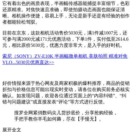
它有着出色的画质表现，半画幅传感器能捕捉丰富细节，色彩
还原精准。对焦快速且准确，即使拍摄动态画面也能保证清
晰。相机操作便捷，容易上手，无论是新手还是有经验的创作
者都能轻松驾驭。
目前在京东，这款相机活动售价5030元，满1件减1007元，还
可参与满2000元减171元优惠活动，下单1件，实付低至2614.6
元，相比原价5030元，优惠力度非常大，是入手的好时机。
索尼（SONY）ZV-E10K 半画幅微单相机 美肤拍照 精准对焦
VLO...
5030元
优惠直达>>
好价情报来源于热心网友及商家积极的爆料推荐，商品的促销
折扣与价格信息可能出现实时变动，请各位在购买前务必核实
确认。如发现问题，欢迎各位通过页面上的“内容纠错”、“纠
错与问题建议”或直接发表“评论”等方式进行反馈。
搜罗全网紧俏数码尖儿货抄底价，分享抢购经验，
手把手教你羊毛如何薅，尽在【手慢无】。
展开全文