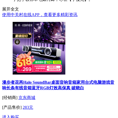
展开全文
使用中关村在线APP，查看更多精彩资讯
漫步者花再Halo SoundBar桌面音响音箱家用台式电脑游戏音
响长条有线音箱蓝牙RGB灯效高保真 破晓白
[经销商]
京东商城
[产品售价]
283元
进入购买