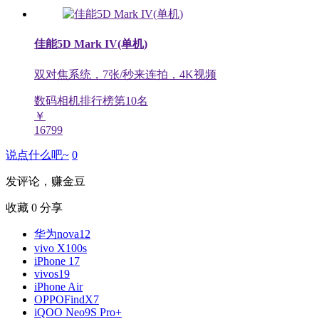
佳能5D Mark IV(单机)
双对焦系统，7张/秒来连拍，4K视频
数码相机排行榜第
10
名
￥
16799
说点什么吧~
0
发评论，赚金豆
收藏
0
分享
华为nova12
vivo X100s
iPhone 17
vivos19
iPhone Air
OPPOFindX7
iQOO Neo9S Pro+