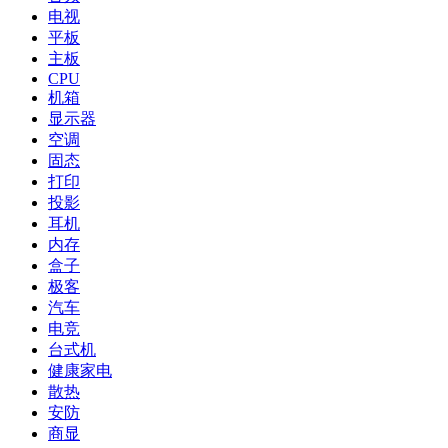
电视
平板
主板
CPU
机箱
显示器
空调
固态
打印
投影
耳机
内存
盒子
极客
汽车
电竞
台式机
健康家电
散热
安防
商显