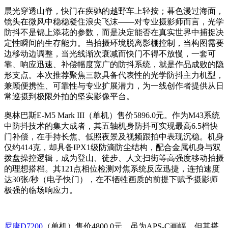
晨光穿透山脊，快门在疾驰的越野车上轻按；暮色漫过海面，
镜头在微风中稳稳凝住浪尖飞沫——对专业摄影师而言，光学
防抖不是锦上添花的参数，而是决定能否在真实世界中捕捉决
定性瞬间的生存能力。当拍摄环境脱离影棚控制，当构图需要
边移动边调整，当光线渐次衰减而快门不得不放慢，一套可
靠、响应迅速、补偿幅度宽广的防抖系统，就是作品成败的隐
形支点。本次推荐聚焦三款具备代表性的光学防抖主力机型，
兼顾便携性、可靠性与专业扩展潜力，为一线创作者提供从日
常巡摄到极限外拍的坚实影像平台。
奥林巴斯E-M5 Mark III（单机）售价5896.0元。作为M43系统
中防抖技术的集大成者，其五轴机身防抖可实现最高6.5档快
门补偿，在手持长焦、低照夜景及视频跟拍中表现沉稳。机身
仅约414克，却具备IPX1级防滴防尘结构，配合金属机身与双
拨盘操控逻辑，成为登山、徒步、人文扫街等高强度移动拍摄
的理想搭档。其121点相位检测对焦系统反应迅捷，连拍速度
达30张/秒（电子快门），在不牺牲画质的前提下赋予摄影师
极强的临场响应力。
尼康D7200
（单机）售价4800.0元。虽为APS-C画幅，但其搭