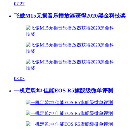
07.27
飞傲M15无损音乐播放器获得2020黑金科技奖
08.03
一机定乾坤 佳能EOS R5旗舰级微单评测