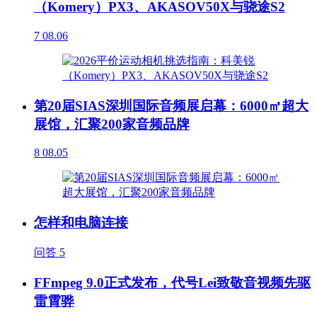
（Komery）PX3、AKASOV50X与骁途S2
7
08.06
第20届SIAS深圳国际音频展启幕：6000㎡超大
展馆，汇聚200家音频品牌
8
08.05
怎样和电脑连接
问答
5
FFmpeg 9.0正式发布，代号Lei致敬音视频先驱
雷霄骅