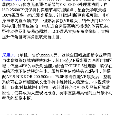
载的2400万像素无低通传感器与EXPEED 4处理器协同，在
ISO 25600下仍保持扎实细节与可控噪点，配合光学取景器
100%视野率与精准测光系统，让现场判断更直观可靠。其机
身虽未内置五轴防抖，但兼容多款VR镜头，结合快门1/8000
秒与6张/秒高速连拍，特别适合需要高动态捕捉的体育纪实、
野生动物及街头瞬态题材。LCD屏幕支持多角度翻折，大幅
提升低角度与高角度取景自由度。
尼康D5
（单机）售价39999.0元。这款全画幅旗舰是专业新闻
与体育摄影领域的硬核标杆，其153点AF系统覆盖画面广阔区
域，低至-4EV的弱光对焦能力配合EXPEED 5处理器，确保在
极暗环境下依然锁定主体。虽然原生依赖镜头VR防抖，但搭
配AF-S NIKKOR 200-500mm f/5.6E等高性能VR镜头后，整套
系统可在剧烈颠簸或长焦手持中维持惊人稳定性。4K视频录
制、12张/秒机械快门连拍、碳纤维镁合金机身及严苛环境适
应性，使其成为大型现场报道、赛事直播与高端商业外景不可
替代的影像中枢。