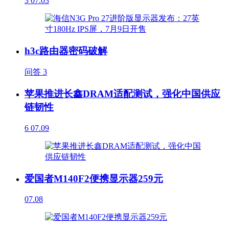
3
07.03
h3c路由器密码破解
问答
3
苹果推进长鑫DRAM适配测试，强化中国供应
链韧性
6
07.09
爱国者M140F2便携显示器259元
07.08