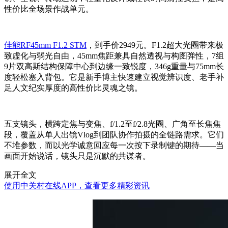
性价比全场景作战单元。
佳能RF45mm F1.2 STM
，到手价2949元。F1.2超大光圈带来极
致虚化与弱光自由，45mm焦距兼具自然透视与构图弹性，7组
9片双高斯结构保障中心到边缘一致锐度，346g重量与75mm长
度轻松塞入背包。它是新手博主快速建立视觉辨识度、老手补
足人文纪实厚度的高性价比灵魂之镜。
五支镜头，横跨定焦与变焦、f/1.2至f/2.8光圈、广角至长焦焦
段，覆盖从单人出镜Vlog到团队协作拍摄的全链路需求。它们
不堆参数，而以光学诚意回应每一次按下录制键的期待——当
画面开始说话，镜头只是沉默的共谋者。
展开全文
使用中关村在线APP，查看更多精彩资讯