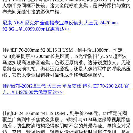
人物半身同框不换镜。这支全能标准变焦，是户外跟拍与室内
布光间无缝衔接的影像中枢。
尼康 AF-S 尼克尔 全画幅专业单反镜头 大三元 24-70mm
f/2.8G...
￥10999.00元
优惠直达>>
佳能EF 70-200mm f/2.8L IS II USM，到手价11880元。恒定
f/2.8光圈贯穿70-200mm长焦区间，IS光学防抖与USM超声波
马达实现高速静音追焦，色彩还原精准、边缘锐度惊人。无论
是舞台表演抓拍、街巷远距凝视，还是人像特写中的呼吸感压
缩，它都以专业级镜身可靠性成为移动影像堡垒。
佳能ef70-200f2.8三代 大三元 单反变焦 镜头 EF 70-200 2.8L 官
方...
￥14979.00元
优惠直达>>
佳能EF 24-105mm f/4L IS USM，到手价7990元。f/4恒定光圈
覆盖广角到中长焦黄金焦段，IS防抖与STM马达保障视频跟焦
顺滑，防尘防滴结构经得起阴晴不定的外景考验。单镜应对采
访、空镜、转场运镜，轻量化设计减轻长时间肩扛负担，是高