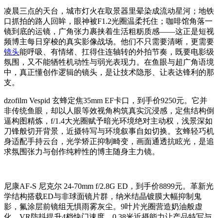
凌晨三点的天台，城市灯火在取景器里晕染成流动星河；地铁
口抓拍的路人回眸，眼神被F1.2光圈温柔托住；咖啡馆角落一
镜到底的运镜，广角张力裹挟着生活粗粝质感——这正是短视
频博主每日穿梭的真实影像战场。他们不只需要清晰，更需要
镜头
能呼吸、有情绪、扛得住连轴转的外拍节奏，既要电影级
氛围，又不能牺牲机动性与弱光表现力。在鱼眼与超广角语境
中，真正懂创作逻辑的镜头，是让技术隐形、让表达锋利的那
支。
dzofilm Vespid 玄蜂定焦35mm EF卡口，到手价9250元。它并
非传统鱼眼，却以人眼等效视角构筑真实沉浸感，定焦结构倒
逼构图精炼，f/1.4大光圈赋予暗光环境绝对主动权，浅景深如
刀锋般切开背景，近摄特写与环境叙事自如切换。玄蜂轻巧机
身适配手持云台，光学矫正抑制畸变，画面通透抗眩光，是追
求氛围张力与创作纯粹性的博主随身主力镜。
尼康AF-S 尼克尔 24-70mm f/2.8G ED，到手价8899元。革新光
学结构搭载ED与非球面镜片群，纳米结晶镀膜大幅抑制鬼
影，氟涂层前镜组无惧雨雾灰尘。9叶片光圈营造奶油般虚
化，VR防抖提升4档快门速度，0.38米近摄能力让产品特写与