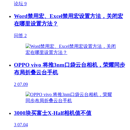
论坛
9
Word禁用宏、Excel禁用宏设置方法，关闭宏
在哪里设置方法？
问答
2
OPPO vivo 将推3nm口袋云台相机，荣耀同步
布局折叠云台手机
2
07.09
3000块买富士X-Half相机值不值
3
07.04