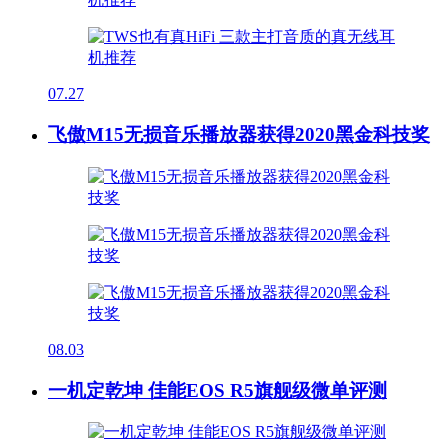
07.27
飞傲M15无损音乐播放器获得2020黑金科技奖
08.03
一机定乾坤 佳能EOS R5旗舰级微单评测