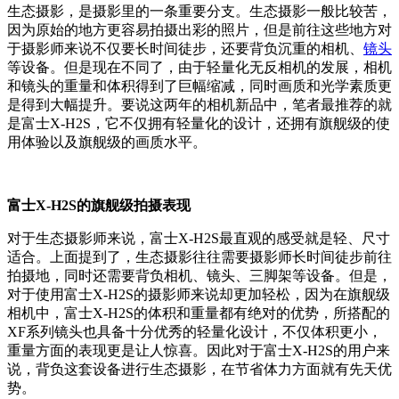
生态摄影，是摄影里的一条重要分支。生态摄影一般比较苦，
因为原始的地方更容易拍摄出彩的照片，但是前往这些地方对
于摄影师来说不仅要长时间徒步，还要背负沉重的相机、
镜头
等设备。但是现在不同了，由于轻量化无反相机的发展，相机
和镜头的重量和体积得到了巨幅缩减，同时画质和光学素质更
是得到大幅提升。要说这两年的相机新品中，笔者最推荐的就
是富士X-H2S，它不仅拥有轻量化的设计，还拥有旗舰级的使
用体验以及旗舰级的画质水平。
富士X-H2S的旗舰级拍摄表现
对于生态摄影师来说，富士X-H2S最直观的感受就是轻、尺寸
适合。上面提到了，生态摄影往往需要摄影师长时间徒步前往
拍摄地，同时还需要背负相机、镜头、三脚架等设备。但是，
对于使用富士X-H2S的摄影师来说却更加轻松，因为在旗舰级
相机中，富士X-H2S的体积和重量都有绝对的优势，所搭配的
XF系列镜头也具备十分优秀的轻量化设计，不仅体积更小，
重量方面的表现更是让人惊喜。因此对于富士X-H2S的用户来
说，背负这套设备进行生态摄影，在节省体力方面就有先天优
势。