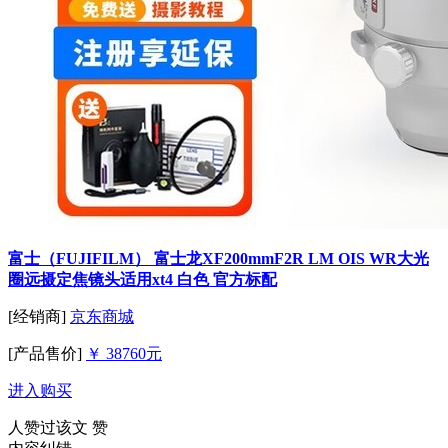
富士（FUJIFILM） 富士龙XF200mmF2R LM OIS WR大光
圈远摄定焦镜头适用xt4 白色 官方标配
[经销商]
京东商城
[产品售价]
￥ 38760元
进入购买
人赞过该文
赞