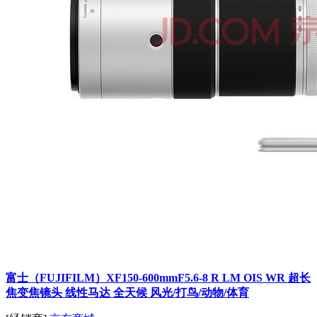
富士（FUJIFILM）XF150-600mmF5.6-8 R LM OIS WR 超长
焦变焦镜头 线性马达 全天候 风光/打鸟/动物/体育