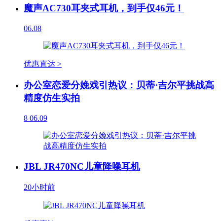
魔声AC730耳夹式耳机，到手仅46元！
06.08
优惠直达 >
办公室恋爱分娩戏引热议：贝蒂·吉尔平挑战高
精度仿生实拍
8
06.09
JBL JR470NC儿童降噪耳机
20小时前