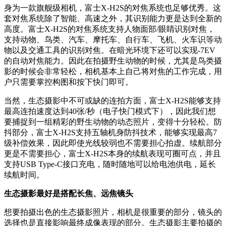
身为一款旗舰级相机，富士X-H2S的对焦系统也足够优秀。这
套对焦系统除了智能、高速之外，其识别能力更是达到全新的
高度。富士X-H2S的对焦系统支持人物面部/眼睛识别对焦，
支持动物、鸟类、汽车、摩托车、自行车、飞机、火车识等动
物以及交通工具的识别对焦。在暗光环境下还可以实现-7EV
的自动对焦能力。因此在拍摄野生动物的时候，尤其是鸟类摄
影的时候会非常轻松，相机基本上自己将对焦的工作完成，用
户只需要掌控构图和按下快门即可。
当然，生态摄影中不可或缺的连拍方面，富士X-H2S能够支持
最高连拍速度达到40张/秒（电子快门模式下），因此我们想
要捕捉到一组精彩的野生动物的动态照片，变得十分轻松。防
抖部分，富士X-H2S支持五轴机身防抖技术，能够实现最高7
级补偿效果，因此即使光线较弱也不需要担心拍虚。续航部分
更是不需要担心，富士X-H2S本身的续航表现可圈可点，并且
支持USB Type-C接口充电，随时随地可以给电池供电，延长
续航时间。
生态摄影最好是搭配长焦、远焦镜头
想要拍摄出色的生态摄影照片，相机是很重要的部分，镜头的
选择也是直接影响最终成像表现的部分。生态摄影主要拍摄的