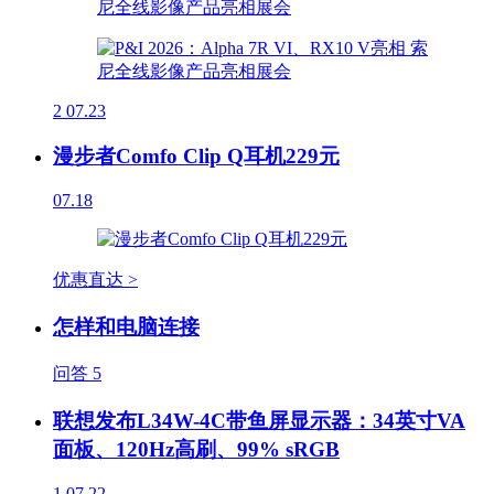
2
07.23
漫步者Comfo Clip Q耳机229元
07.18
优惠直达 >
怎样和电脑连接
问答
5
联想发布L34W-4C带鱼屏显示器：34英寸VA
面板、120Hz高刷、99% sRGB
1
07.22