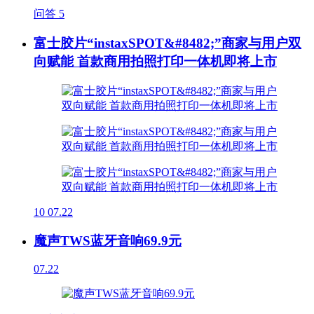
问答
5
富士胶片“instaxSPOT&#8482;”商家与用户双
向赋能 首款商用拍照打印一体机即将上市
10
07.22
魔声TWS蓝牙音响69.9元
07.22