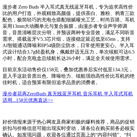
漫步者 Zero Buds 半入耳式真无线蓝牙耳机，专为追求高性价
比的用户打造，外观精致高颜值，提供茶白、雅粉、鸦青三款
配色，极简轻巧的充电仓搭配细腻哑光工艺，时尚百搭。耳机
采用13mm大动圈单元与复合振膜，由漫步者专业声学师调
音，音质清晰层次分明，并预设两种专业音效，满足不同听音
需求。搭载蓝牙V5.3芯片组，连接稳定延迟低至65ms，支持
AI智能通话降噪和IP54级防尘防水，日常使用更安心。半入耳
式设计结合3.7g轻盈机身，佩戴舒适无压力，单次续航可达6.5
小时，配合充电盒总续航长达26小时，满足全天候使用需求。
目前京东活动售价仅158元，叠加优惠券后实付低至134.3元，
是入手这款音质出色、降噪给力、续航强劲高性价比耳机的绝
佳时机，适合预算有限但追求品质的消费者。
漫步者花再ZeroBuds 真无线蓝牙耳机 音乐耳机 半入耳式耳机
适用...
158元
优惠直达>>
好价情报来源于热心网友及商家积极的爆料推荐，商品的促销
折扣与价格信息可能出现实时变动，请各位在购买前务必核实
确认。如发现问题，欢迎各位通过页面上的“内容纠错”、“纠