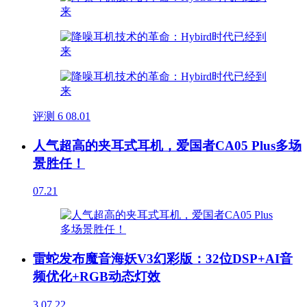
评测
6
08.01
人气超高的夹耳式耳机，爱国者CA05 Plus多场
景胜任！
07.21
雷蛇发布魔音海妖V3幻彩版：32位DSP+AI音
频优化+RGB动态灯效
3
07.22