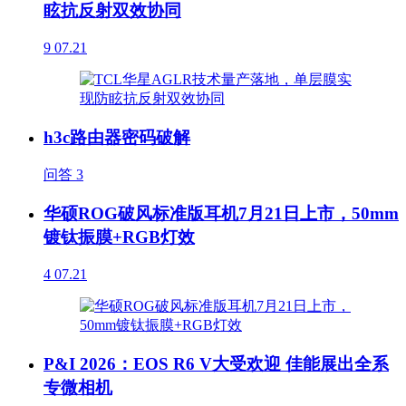
眩抗反射双效协同
9
07.21
h3c路由器密码破解
问答
3
华硕ROG破风标准版耳机7月21日上市，50mm
镀钛振膜+RGB灯效
4
07.21
P&I 2026：EOS R6 V大受欢迎 佳能展出全系
专微相机