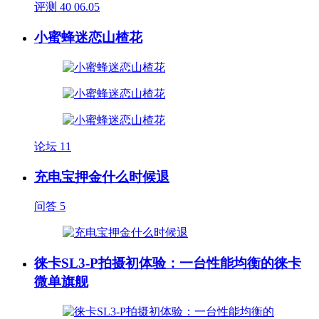
评测
40
06.05
小蜜蜂迷恋山楂花
论坛
11
充电宝押金什么时候退
问答
5
徕卡SL3-P拍摄初体验：一台性能均衡的徕卡
微单旗舰