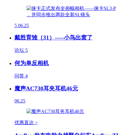
5
06.25
戴胜育雏（31）-----小鸟出窝了
论坛
5
何为单反相机
问答
4
魔声AC730耳夹耳机46元
06.25
优惠直达 >