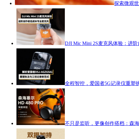
探索微观世
DJI Mic Mini 2S麦克风体
全程智控，爱国者5G记录仪重塑
不只是监听，更像创作搭档：森海塞尔