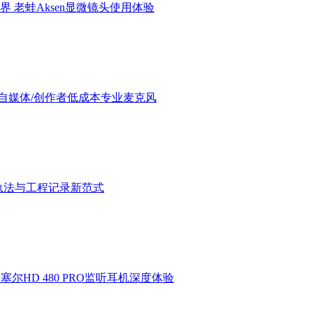
界 老蛙Aksen显微镜头使用体验
验：进阶自媒体/创作者低成本专业麦克风
执法与工程记录新范式
HD 480 PRO监听耳机深度体验