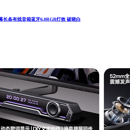
屏幕长条有线音箱蓝牙6.0RGB灯效 破晓白