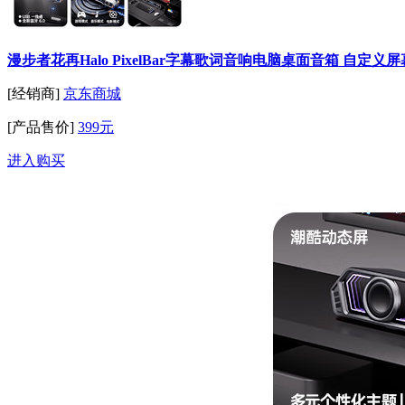
漫步者花再Halo PixelBar字幕歌词音响电脑桌面音箱 自定义
[经销商]
京东商城
[产品售价]
399元
进入购买