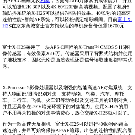
的APS-C画幅无反
相机
，它拥有2616万像素的成像能力，并且
可以拍摄6.2K 30P 以及4K 60/120P超高清视频。配置了机身5
轴防抖系统的X-H2S可以提供7档防抖效果。40张/秒的超高速
连拍性能+智能AF系统，可以轻松锁定精彩瞬间。目前
富士X-
H2
S在京东商城富士官方旗舰店的单机身售价仅需16700元。
富士X-H2S采用了一块APS-C画幅的X-Trans™ CMOS 5 HS图
像传感器，有效像素2616万。传感器采用了背照式结构并使用
了堆栈技术，因此无论是画质表现还是信号读取速度都非常优
秀。
X-Processor 5影像处理器以及增强的智能高速AF对焦系统，支
持人物面部/眼睛识别对焦，支持动物、鸟类、汽车、摩托
车、自行车、飞机、火车识等动物以及交通工具的识别对焦，
并且还具备在-7EV暗光环境下的对焦能力。使用X-H2S的用
户不用再为拍摄的对焦事情费心，放心交给X-H2S就可以了。
作为一款高速无反相机，富士X-H2S可以进行40张/秒的超高
速连拍，并且可始终保持AF/AE追踪。出色的连拍性能配合智