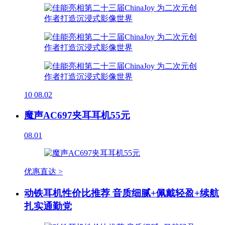
10
08.02
魔声AC697夹耳耳机55元
08.01
优惠直达 >
动铁耳机性价比推荐 音质细腻+佩戴轻盈+续航
扎实通勤党