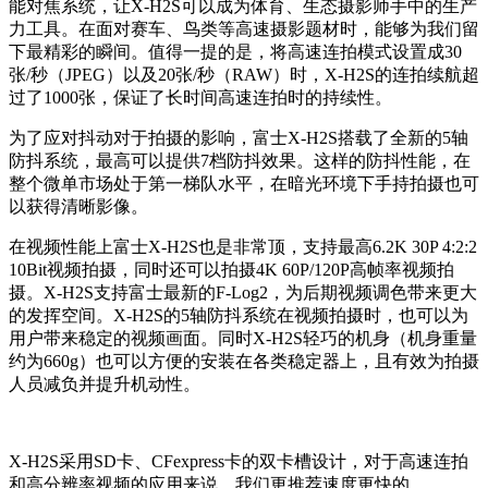
能对焦系统，让X-H2S可以成为体育、生态摄影师手中的生产
力工具。在面对赛车、鸟类等高速摄影题材时，能够为我们留
下最精彩的瞬间。值得一提的是，将高速连拍模式设置成30
张/秒（JPEG）以及20张/秒（RAW）时，X-H2S的连拍续航超
过了1000张，保证了长时间高速连拍时的持续性。
为了应对抖动对于拍摄的影响，富士X-H2S搭载了全新的5轴
防抖系统，最高可以提供7档防抖效果。这样的防抖性能，在
整个微单市场处于第一梯队水平，在暗光环境下手持拍摄也可
以获得清晰影像。
在视频性能上富士X-H2S也是非常顶，支持最高6.2K 30P 4:2:2
10Bit视频拍摄，同时还可以拍摄4K 60P/120P高帧率视频拍
摄。X-H2S支持富士最新的F-Log2，为后期视频调色带来更大
的发挥空间。X-H2S的5轴防抖系统在视频拍摄时，也可以为
用户带来稳定的视频画面。同时X-H2S轻巧的机身（机身重量
约为660g）也可以方便的安装在各类稳定器上，且有效为拍摄
人员减负并提升机动性。
X-H2S采用SD卡、CFexpress卡的双卡槽设计，对于高速连拍
和高分辨率视频的应用来说，我们更推荐速度更快的