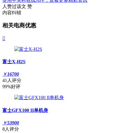
使用中关村在线APP，查看更多精彩资讯
人赞过该文
赞
内容纠错
相关电商优惠

富士X-H2S
￥
16700
41人评分
99%好评
富士GFX100 II单机身
￥
53900
8人评分