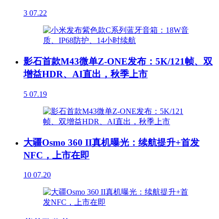
3
07.22
影石首款M43微单Z-ONE发布：5K/121帧、双
增益HDR、AI直出，秋季上市
5
07.19
大疆Osmo 360 II真机曝光：续航提升+首发
NFC，上市在即
10
07.20