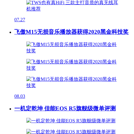
07.27
飞傲M15无损音乐播放器获得2020黑金科技奖
08.03
一机定乾坤 佳能EOS R5旗舰级微单评测