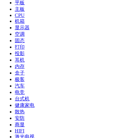
平板
主板
CPU
机箱
显示器
空调
固态
打印
投影
耳机
内存
盒子
极客
汽车
电竞
台式机
健康家电
散热
安防
商显
HIFI
激光电视