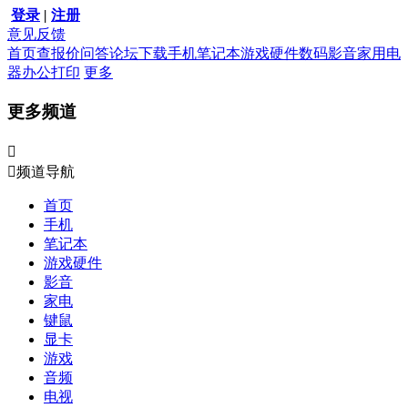
登录
|
注册
意见反馈
首页
查报价
问答
论坛
下载
手机
笔记本
游戏硬件
数码影音
家用电
器
办公打印
更多
更多频道


频道导航
首页
手机
笔记本
游戏硬件
影音
家电
键鼠
显卡
游戏
音频
电视