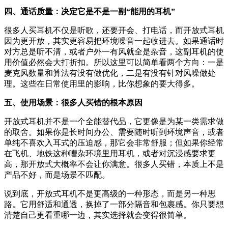
四、通话质量：决定它是不是一副“能用的耳机”
很多人买耳机不仅是听歌，还要开会、打电话，而开放式耳机
因为更开放，其实更容易把环境噪音一起收进去。如果通话时
对方总是听不清，或者户外一有风就全是杂音，这副耳机的使
用价值必然会大打折扣。所以这里可以简单看两个方向：一是
麦克风数量和算法有没有做优化，二是有没有针对风噪做处
理。这些在日常使用里的影响，比你想象的要大得多。
五、使用场景：很多人买错的根本原因
开放式耳机并不是一个全能替代品，它更像是为某一类需求做
的取舍。如果你是长时间办公、需要随时听到环境声音，或者
单纯不喜欢入耳式的压迫感，那它会非常舒服；但如果你经常
在飞机、地铁这种嘈杂环境里用耳机，或者对沉浸感要求更
高，那开放式大概率不会让你满意。很多人买错，本质上不是
产品不好，而是场景不匹配。
说到底，开放式耳机不是更高级的一种形态，而是另一种思
路。它用舒适和通透，换掉了一部分隔音和包裹感。你只要想
清楚自己更看重哪一边，其实选择就会变得很简单。