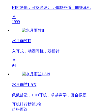
HIFI发烧，可换线设计，佩戴舒适，圈铁耳机
￥
1999
水月雨竹II
入耳式，动圈耳机，双插针
￥
94
水月雨兰LAN
佩戴舒适，HiFi耳机，卓越声学，复合振膜
耳机排行榜第
0
名
价格面议