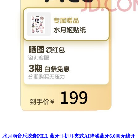
水月雨音乐胶囊PILL 蓝牙耳机耳夹式AI降噪蓝牙6.0真无线开