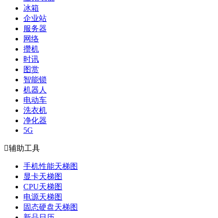
冰箱
企业站
服务器
网络
攒机
时讯
图赏
智能锁
机器人
电动车
洗衣机
净化器
5G

辅助工具
手机性能天梯图
显卡天梯图
CPU天梯图
电源天梯图
固态硬盘天梯图
新品日历