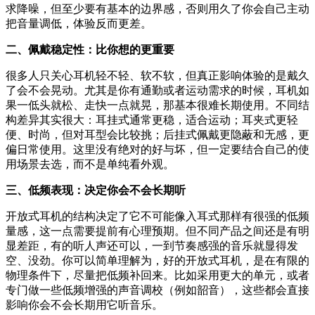
求降噪，但至少要有基本的边界感，否则用久了你会自己主动
把音量调低，体验反而更差。
二、佩戴稳定性：比你想的更重要
很多人只关心耳机轻不轻、软不软，但真正影响体验的是戴久
了会不会晃动。尤其是你有通勤或者运动需求的时候，耳机如
果一低头就松、走快一点就晃，那基本很难长期使用。不同结
构差异其实很大：耳挂式通常更稳，适合运动；耳夹式更轻
便、时尚，但对耳型会比较挑；后挂式佩戴更隐蔽和无感，更
偏日常使用。这里没有绝对的好与坏，但一定要结合自己的使
用场景去选，而不是单纯看外观。
三、低频表现：决定你会不会长期听
开放式耳机的结构决定了它不可能像入耳式那样有很强的低频
量感，这一点需要提前有心理预期。但不同产品之间还是有明
显差距，有的听人声还可以，一到节奏感强的音乐就显得发
空、没劲。你可以简单理解为，好的开放式耳机，是在有限的
物理条件下，尽量把低频补回来。比如采用更大的单元，或者
专门做一些低频增强的声音调校（例如韶音），这些都会直接
影响你会不会长期用它听音乐。