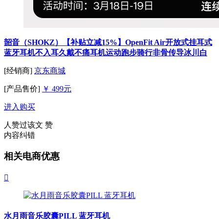
韶音（SHOKZ）【补贴立减15%】OpenFit Air开放式挂耳式
蓝牙耳机不入耳久戴不痛耳机运动跑步骑行非骨传导冰川白
[经销商]
京东商城
[产品售价]
￥ 499元
进入购买
人赞过该文
赞
内容纠错
相关电商优惠

水月雨音乐胶囊PILL 蓝牙耳机