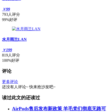
￥
99
793人评分
99%好评
水月雨兰LAN
￥
199
819人评分
100%好评
评论
更多评论
还没有人评论~
快来
抢沙发
吧~
读过此文的还读过
AirPods售后发布新政策 羊毛党们彻底无路可