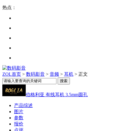
热点：
ZOL首页
>
数码影音
>
音频
>
耳机
> 正文
伯格利亚 有线耳机 3.5mm圆孔
产品综述
图片
参数
报价
点评