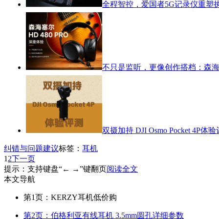
全程智控，爱国者5G记录仪重塑
不只是监听，更像创作搭档：森海塞尔
双摄加持 DJI Osmo Pocket 4P体
纠错与问题建议
标签：
耳机
1
2
下一页
提示：支持键盘“← →”键翻页
阅读全文
本文导航
第1页：KERZY耳机低价购
第2页：伯格利亚有线耳机 3.5mm圆孔详细参数