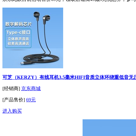
可芝（KERZY）有线耳机3.5毫米HIFI音质立体环绕重低音无压
[经销商]
京东商城
[产品售价]
69元
进入购买