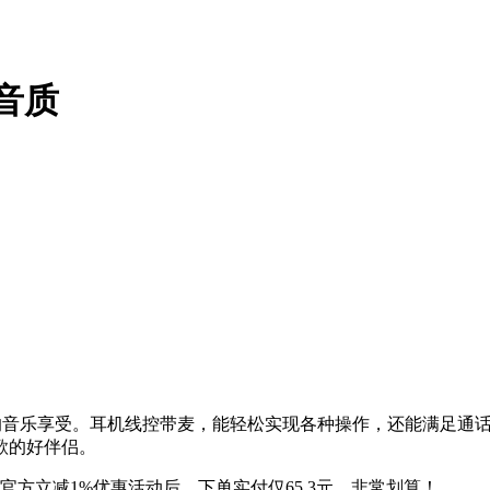
I音质
可带来绝佳的音乐享受。耳机线控带麦，能轻松实现各种操作，还能满
歌的好伴侣。
官方立减1%优惠活动后，下单实付仅65.3元，非常划算！