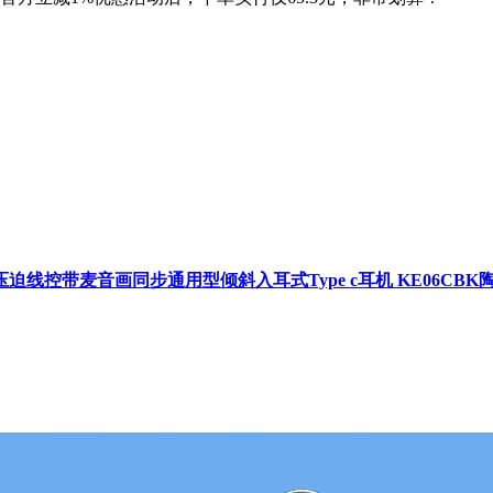
迫线控带麦音画同步通用型倾斜入耳式Type c耳机 KE06CBK陶