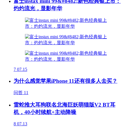
富士instax mini 99&#8482;新色经典银上市：
灼灼流光，显影年华
7
07.15
为什么感觉苹果iPhone 11还有很多人去买？
问答
11
雷蛇推大耳狗联名北海巨妖萌猫版V2 BT耳
机，40小时续航+主动降噪
8
07.13