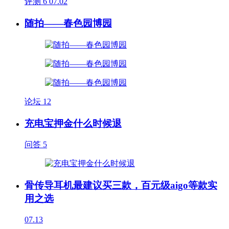
评测
6
07.02
随拍——春色园博园
论坛
12
充电宝押金什么时候退
问答
5
骨传导耳机最建议买三款，百元级aigo等款实
用之选
07.13