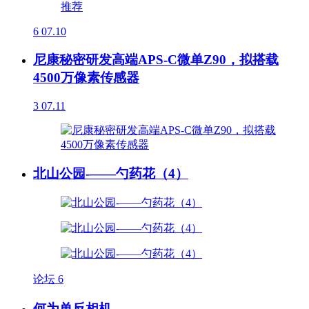
6
07.10
尼康秘密研发高端APS-C微单Z90，拟搭载
4500万像素传感器
3
07.11
北山公园-——勺药花（4）
论坛
6
何为单反相机