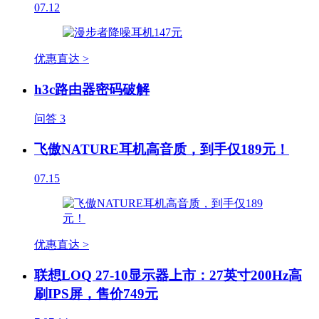
07.12
优惠直达 >
h3c路由器密码破解
问答
3
飞傲NATURE耳机高音质，到手仅189元！
07.15
优惠直达 >
联想LOQ 27-10显示器上市：27英寸200Hz高
刷IPS屏，售价749元