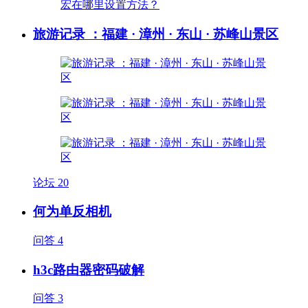
旅游记录 ：福建 · 漳州 · 东山 · 苏峰山景区
论坛
20
何为单反相机
问答
4
h3c路由器密码破解
问答
3