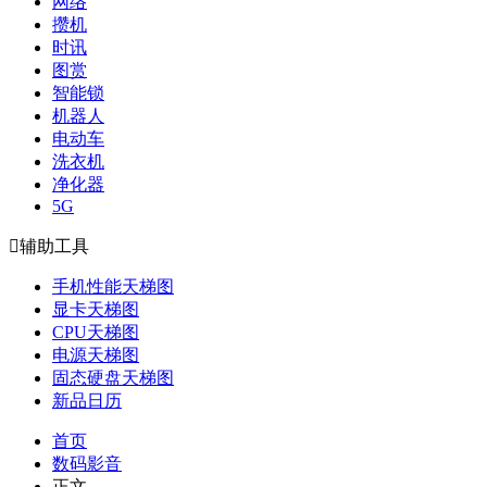
网络
攒机
时讯
图赏
智能锁
机器人
电动车
洗衣机
净化器
5G

辅助工具
手机性能天梯图
显卡天梯图
CPU天梯图
电源天梯图
固态硬盘天梯图
新品日历
首页
数码影音
正文