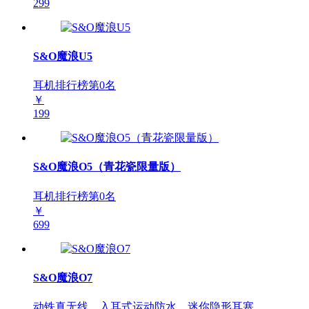
299
S&O魔浪U5
耳机排行榜第
0
名
￥
199
S&O魔浪O5（青花瓷限量版）
耳机排行榜第
0
名
￥
699
S&O魔浪O7
动铁真无线，入耳式运动防水，迷你隐形耳塞