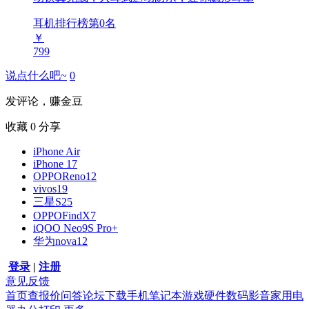
耳机排行榜第
0
名
￥
799
说点什么吧~
0
发评论，赚金豆
收藏
0
分享
iPhone Air
iPhone 17
OPPOReno12
vivos19
三星S25
OPPOFindX7
iQOO Neo9S Pro+
华为nova12
登录
|
注册
意见反馈
首页
查报价
问答
论坛
下载
手机
笔记本
游戏硬件
数码影音
家用电