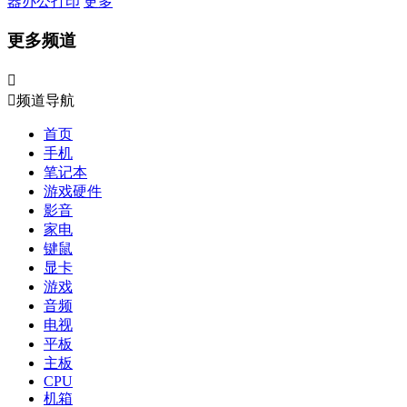
器
办公打印
更多
更多频道


频道导航
首页
手机
笔记本
游戏硬件
影音
家电
键鼠
显卡
游戏
音频
电视
平板
主板
CPU
机箱