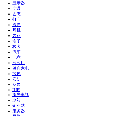
显示器
空调
固态
打印
投影
耳机
内存
盒子
极客
汽车
电竞
台式机
健康家电
散热
安防
商显
HIFI
激光电视
冰箱
企业站
服务器