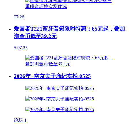
07.26
爱国者T221蓝牙音箱限时特惠：65元起，叠加
淘金币低至39.2元
5
07.25
2026年- 南京夫子庙纪实拍-0525
论坛
1