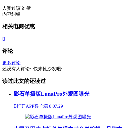
人赞过该文
赞
内容纠错
相关电商优惠

评论
更多评论
还没有人评论~
快来
抢沙发
吧~
读过此文的还读过
影石单摄版LunaPro外观图曝光

打开APP客户端
8
07.29