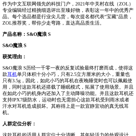
作为中文互联网领先的科技门户，2021年中关村在线（ZOL）
专业编辑经过精挑细选评出至臻好物，表彰这一年中的优秀产
品。每个选品都是行业尖儿货，每次提名都代表“宝藏”品质，
ZOL推荐奖，帮你少走弯路，直达高品质生活。
产品名称：S&O魔浪 S
S&O魔浪 S
获奖理由：
S&O魔浪 S历经一千零一夜的反复试验最终打磨而成，使得这
款
耳机
单只体积十分小巧，只有2.5立方厘米的大小，重量也
只有3.5g，因此，如此小巧的耳机在夜晚睡觉时也可以佩戴使
用，同时这款耳机还搭载了睡眠模式，拓展了使用场景。并且
在如此小巧的机身内还加入了主动降噪功能。并且这款耳机还
支持IPX7级防水，运动时也无需担心这款耳机受到雨水或者
汗水对耳机造成损坏。其称得上是一款宜静宜动的真无线耳
机。
人群定位分析：
这款耳机的适用人群定位十分清晰，其年轻活力的外观设计，