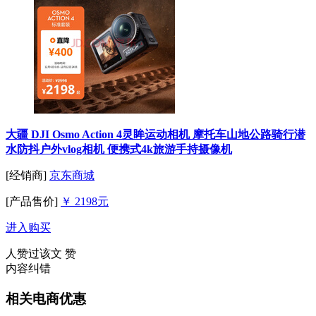
大疆 DJI Osmo Action 4灵眸运动相机 摩托车山地公路骑行潜
水防抖户外vlog相机 便携式4k旅游手持摄像机
[经销商]
京东商城
[产品售价]
￥ 2198元
进入购买
人赞过该文
赞
内容纠错
相关电商优惠