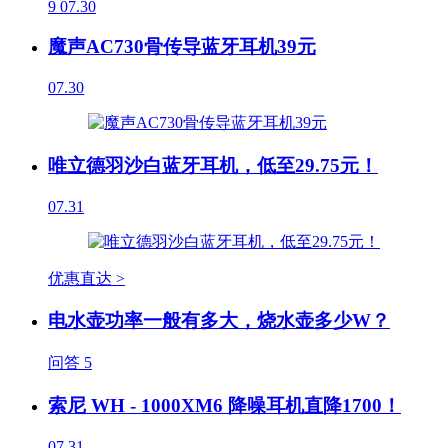
9
07.30
魔声AC730骨传导蓝牙耳机39元
07.30
唯立德羽沙白蓝牙耳机，低至29.75元！
07.31
优惠直达 >
电水壶功率一般有多大，烧水壶多少W？
问答
5
索尼 WH - 1000XM6 降噪耳机直降1700！
07.31