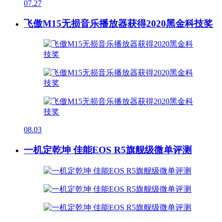
07.27
飞傲M15无损音乐播放器获得2020黑金科技奖
08.03
一机定乾坤 佳能EOS R5旗舰级微单评测