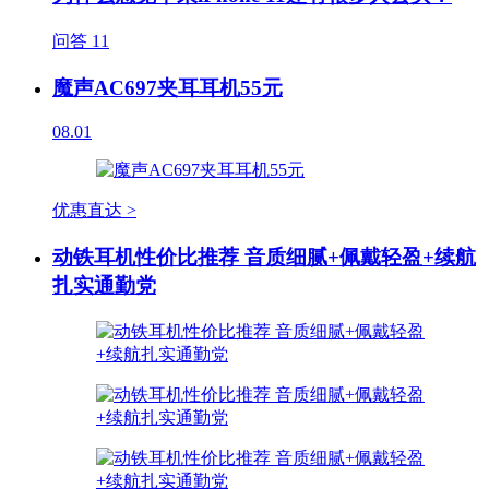
问答
11
魔声AC697夹耳耳机55元
08.01
优惠直达 >
动铁耳机性价比推荐 音质细腻+佩戴轻盈+续航
扎实通勤党