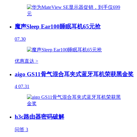
魔声Sleep Ear100睡眠耳机65元抢
07.30
优惠直达 >
aigo GS11骨气混合耳夹式蓝牙耳机荣获黑金奖
4
07.31
h3c路由器密码破解
问答
3