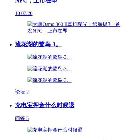
NFC，上市在即
10
07.20
流花湖的鹭鸟-3。
论坛
2
充电宝押金什么时候退
问答
5