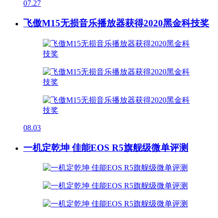
07.27
飞傲M15无损音乐播放器获得2020黑金科技奖
08.03
一机定乾坤 佳能EOS R5旗舰级微单评测