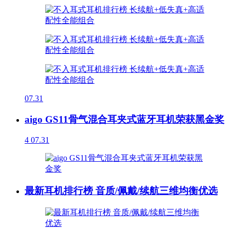
07.31
aigo GS11骨气混合耳夹式蓝牙耳机荣获黑金奖
4
07.31
最新耳机排行榜 音质/佩戴/续航三维均衡优选