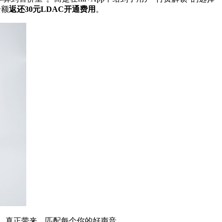
全额
返还30元LDAC开通费用
。
最爱”，真正带来，匹配每个你的好声音。