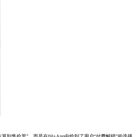
。
售价里”。而是在fiil+App中给到了用户“付费解锁”的选择