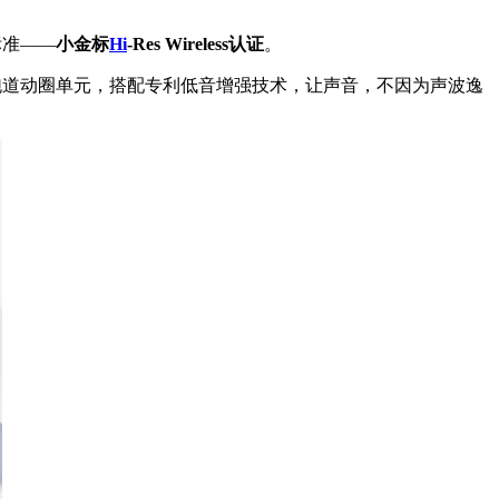
标准——
小金标
Hi
-Res Wireless认证
。
定制跑道动圈单元，搭配专利低音增强技术，让声音，不因为声波逸