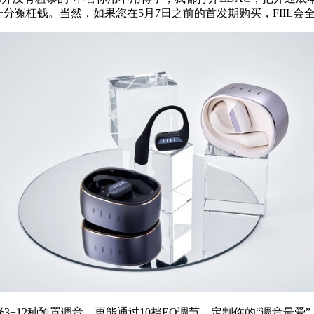
分冤枉钱。当然，如果您在5月7日之前的首发期购买，FIIL会
以灵活选择3+12种预置调音，更能通过10档EQ调节，定制你的“调音