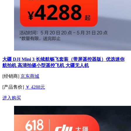
大疆 DJI Mini 3 长续航畅飞套装（带屏遥控器版）优选迷你
航拍机 高清拍摄小型遥控飞机 大疆无人机
[经销商]
京东商城
[产品售价]
￥ 4288元
进入购买