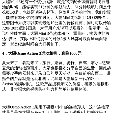
大疆Mini 3还有一个核心优势，就是它搭配长续航智能飞行电
池的时候，能够实现51分钟的续航能力。51分钟续航时间是什
么概念呢，也就是说除去起飞、降落和调整的时间，我们实际
上能够有35分钟的航拍时间。大疆Mini 3搭载了DJI O2图传，
这套图传系统可以实现最远10公里的传输距离，同时可以传输
720P 30fps图传画质，对于用户来说可以观看的非常清晰。在
飞行性能方面，大疆Mini 3虽然体积小、重量轻，抗风也能够
达到5级，实际上我们测试的时候8级大风都可以保证画面稳
定，就是续航时间会大打折扣了。
4，大疆Osmo Action 3运动相机，直降1000元
夏天来了，暑期来了，旅行、露营、骑行、自驾、潜水...这些
夏天的活动接踵而来。大家也很喜欢分享自己的生活，因此越
需要趁手的器材来记录自己的夏天活动。在目前的市面上，最
贴合的产品就是运动相机，尤其是大疆最新一代的Osmo
Action 3运动相机。这款产品拥有亲民的价格，磁吸的连接形
式，非常强大的裸机防护能力和简单的使用体验。
大疆Osmo Action 3采用了磁吸+卡扣的连接形式，这个连接形
式最早是在大疆Action 2上出现的。有了磁吸+卡扣的连接形