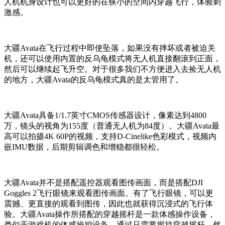
人机机身设计也可以更好的在狭小的空间内穿越飞行，体验刺
激感。
大疆Avata在飞行过程中即使坠落，如果没有摔坏或者被迫关
机，还可以使用内置的反乌龟模式将无人机直接翻滚到正面，
然后可以继续起飞升空。对于很多我们不方便进入去捡无人机
的地方，大疆Avata的反乌龟模式真的是太管用了。
大疆Avata具备1/1.7英寸CMOS传感器设计，像素达到4800
万，镜头的视角为155度（普通无人机为84度）。大疆Avata最
高可以拍摄4K 60P的视频，支持D-Cinelike色彩模式，视频内
嵌IMU数据，后期剪辑调色和增稳都很轻松。
大疆Avata并不是搭配遥控器观看图传画面，而是搭配DJI
Goggles 2飞行眼镜来观看图传画面。有了飞行眼镜，可以更
震撼、更直接的观看到图传，因此也就获得沉浸式的飞行体
验。
大疆Avata操作所搭配的穿越摇杆是一款体感操作设备，
类似于游戏机的体感操控设备。通过只需要握持穿越摇杆，然