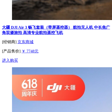
大疆 DJI Air 3 畅飞套装（带屏遥控器） 航拍无人机 中长焦广
角双摄旅拍 高清专业航拍遥控飞机
[经销商]
京东商城
[产品售价]
￥ 7748元
进入购买