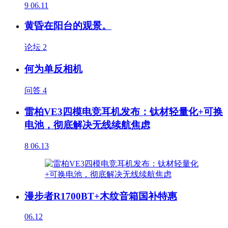
9
06.11
黄昏在阳台的观景。
论坛
2
何为单反相机
问答
4
雷柏VE3四模电竞耳机发布：钛材轻量化+可换
电池，彻底解决无线续航焦虑
8
06.13
漫步者R1700BT+木纹音箱国补特惠
06.12