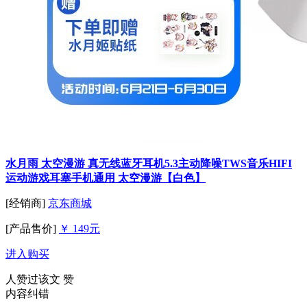
水月雨 太空漫游 真无线蓝牙耳机5.3主动降噪TWS音乐HIFI
运动游戏耳塞手机通用 太空漫游【白色】
[经销商]
京东商城
[产品售价]
￥ 149元
进入购买
人赞过该文
赞
内容纠错