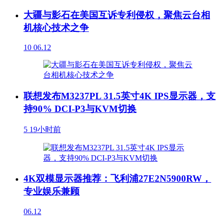
大疆与影石在美国互诉专利侵权，聚焦云台相
机核心技术之争
10
06.12
联想发布M3237PL 31.5英寸4K IPS显示器，支
持90% DCI-P3与KVM切换
5
19小时前
4K双模显示器推荐：飞利浦27E2N5900RW，
专业娱乐兼顾
06.12