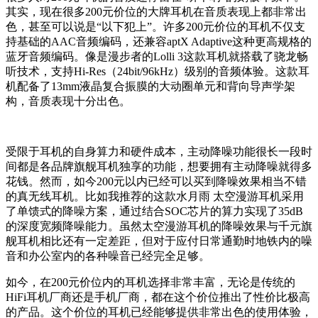
其实，现在很多200元价位的大牌耳机在音质表现上都非常出
色，甚至可以说是“以下犯上”。许多200元价位的耳机不仅支
持基础的AAC音频编码，还兼容aptX Adaptive这种更高规格的
蓝牙音频编码。像是漫步者的Lolli 3这款耳机就搭载了骁龙畅
听技术，支持Hi-Res（24bit/96kHz）级别的音频体验。这款耳
机配备了13mm液晶复合振膜的大动圈单元和背向导声学架
构，音质表现十分出色。
受限于耳机的自身算力和硬件成本，主动降噪功能很长一段时
间都是各品牌旗舰耳机独享的功能，想要拥有主动降噪就得多
花钱。然而，如今200元以内已经可以买到降噪效果相当不错
的真无线耳机。比如我推荐的这款水月雨 太空漫游耳机采用
了单馈式的降噪方案，通过结合SOC芯片的算力实现了35dB
的深度宽频降噪能力。虽然太空漫游耳机的降噪效果与千元旗
舰耳机相比还有一定差距，但对于应付日常通勤时地铁内的噪
音和办公室内的各种噪音已经完全足够。
如今，在200元价位内的耳机选择非常丰富，无论是传统的
HiFi耳机厂商还是手机厂商，都在这个价位推出了性价比极高
的产品。
这个价位的耳机已经能够提供非常出色的使用体验，