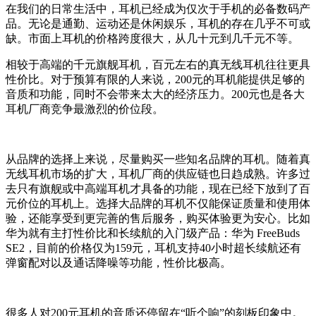
在我们的日常生活中，耳机已经成为仅次于手机的必备数码产
品。无论是通勤、运动还是休闲娱乐，耳机的存在几乎不可或
缺。市面上耳机的价格跨度很大，从几十元到几千元不等。
相较于高端的千元旗舰耳机，百元左右的真无线耳机往往更具
性价比。对于预算有限的人来说，200元的耳机能提供足够的
音质和功能，同时不会带来太大的经济压力。200元也是各大
耳机厂商竞争最激烈的价位段。
从品牌的选择上来说，尽量购买一些知名品牌的耳机。随着真
无线耳机市场的扩大，耳机厂商的供应链也日趋成熟。许多过
去只有旗舰或中高端耳机才具备的功能，现在已经下放到了百
元价位的耳机上。选择大品牌的耳机不仅能保证质量和使用体
验，还能享受到更完善的售后服务，购买体验更为安心。比如
华为就有主打性价比和长续航的入门级产品：华为 FreeBuds
SE2，目前的价格仅为159元，耳机支持40小时超长续航还有
弹窗配对以及通话降噪等功能，性价比极高。
很多人对200元耳机的音质还停留在“听个响”的刻板印象中。