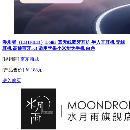
漫步者（EDIFIER）Lolli3 真无线蓝牙耳机 半入耳耳机 无线
耳机 高通蓝牙5.3 适用苹果小米华为手机 白色
[经销商]
京东商城
[产品售价]
￥ 188元
进入购买