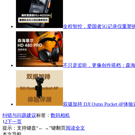
全程智控，爱国者5G记录仪重塑
不只是监听，更像创作搭档：森海塞尔
双摄加持 DJI Osmo Pocket 4P体
纠错与问题建议
标签：
数码相机
1
2
下一页
提示：支持键盘“← →”键翻页
阅读全文
本文导航