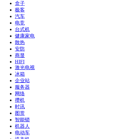
盒子
极客
汽车
电竞
台式机
健康家电
散热
安防
商显
HIFI
激光电视
冰箱
企业站
服务器
网络
攒机
时讯
图赏
智能锁
机器人
电动车