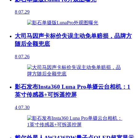
8
07.29
大司马因声卡标价失误主动免单赔损，品牌方
随后全额兜底
8
07.26
影石发布Insta360 Luna Pro单摄云台相机：1
英寸传感器+可拆遥控屏
4
07.30
戴尔外星人AW3426DW量子点OLED超宽显示