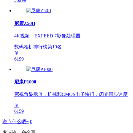
35999
尼康Z50II
4K视频，EXPEED 7影像处理器
数码相机排行榜第
19
名
￥
6199
尼康P1000
宽视角显示屏，机械和CMOS电子快门，闪光同步速度
￥
6159
说点什么吧~
0
发评论，赚金豆