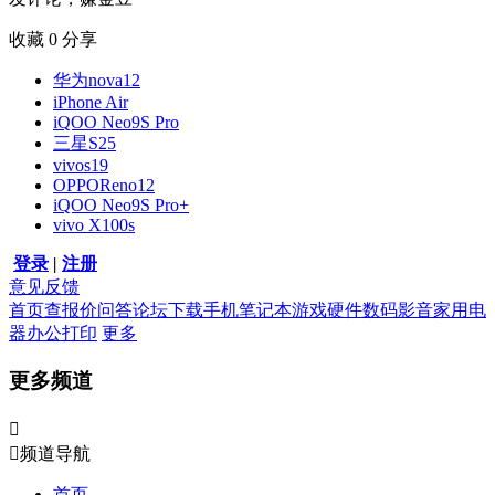
收藏
0
分享
华为nova12
iPhone Air
iQOO Neo9S Pro
三星S25
vivos19
OPPOReno12
iQOO Neo9S Pro+
vivo X100s
登录
|
注册
意见反馈
首页
查报价
问答
论坛
下载
手机
笔记本
游戏硬件
数码影音
家用电
器
办公打印
更多
更多频道


频道导航
首页