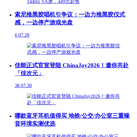
索尼推黑胶唱机引争议：一边力推黑胶仪式
感，一边停产游戏光盘
6
07.28
佳能正式官宣登陆 ChinaJoy2026！邀你共赴
「佳次元」
38
07.30
哪款蓝牙耳机值得买 地铁/公交/办公室三重噪
音环境实测优选