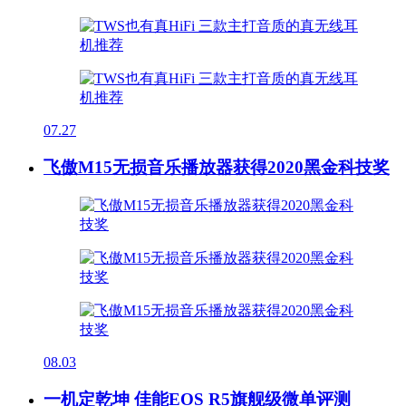
07.27
飞傲M15无损音乐播放器获得2020黑金科技奖
08.03
一机定乾坤 佳能EOS R5旗舰级微单评测