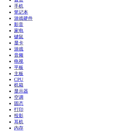
手机
笔记本
游戏硬件
影音
家电
键鼠
显卡
游戏
音频
电视
平板
主板
CPU
机箱
显示器
空调
固态
打印
投影
耳机
内存