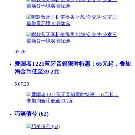
07.26
爱国者T221蓝牙音箱限时特惠：65元起，叠加
淘金币低至39.2元
5
07.25
巧笑倩兮 (62)