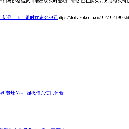
扣与价格信息可能出现实时变动，请各位在购买前务必核实确认
机新品上市，限时优惠3489元
https://dcdv.zol.com.cn/914/9141900.h
界 老蛙Aksen显微镜头使用体验