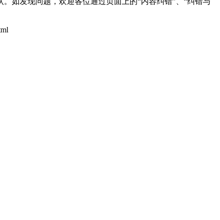
。如发现问题，欢迎各位通过页面上的“内容纠错”、“纠错与
tml