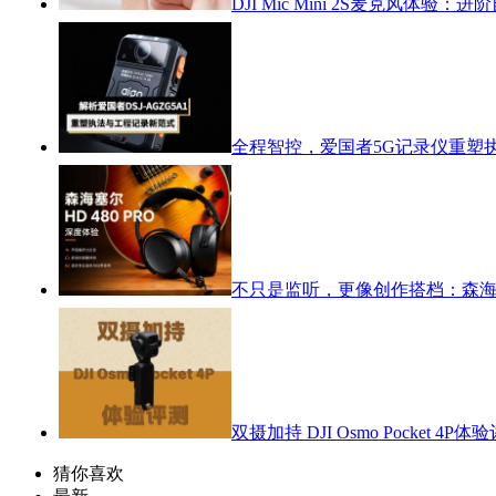
DJI Mic Mini 2S麦克风体
全程智控，爱国者5G记录仪重塑
不只是监听，更像创作搭档：森海塞尔
双摄加持 DJI Osmo Pocket 4P体
猜你喜欢