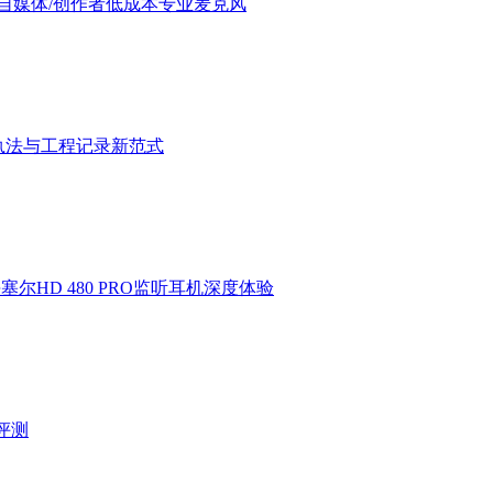
验：进阶自媒体/创作者低成本专业麦克风
执法与工程记录新范式
HD 480 PRO监听耳机深度体验
验评测