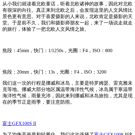
从小我们就读着北欧童话，听着北欧诸神的故事，因此对北欧
有很深的向往。真正来到北欧之后，会发现这里的人文风情比
景色更有意思。对于喜爱摄影的人来说，北欧肯定是摄影的天
堂。于是前不久，我们和摄影师朋友一起，来了一场说走就走
的旅行，体验了一把北欧人文风情之旅。
焦段：45mm，快门：1/1250s，光圈：F4，ISO：800
焦段：20mm，快门：13s，光圈：F4，ISO：3200
我们这一次的行程是挪威和冰岛，主要是特罗姆瑟、雷克雅未
克等地。挪威大部分地区属温带海洋性气候，冰岛属于寒温带
海洋性气候，雨量充沛，因此来到挪威和冰岛旅拍，尤其是现
在的季节正是雨季，要注意防雨。
富士GFX100S II
为了均衡高画质和轻量化，我们这次选择了
富士GFX100
S II这