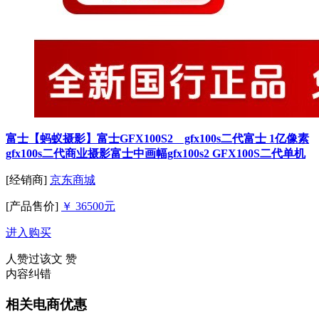
富士【蚂蚁摄影】富士GFX100S2 gfx100s二代富士 1亿像素
gfx100s二代商业摄影富士中画幅gfx100s2 GFX100S二代单机
[经销商]
京东商城
[产品售价]
￥ 36500元
进入购买
人赞过该文
赞
内容纠错
相关电商优惠