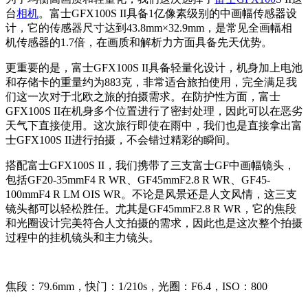
台
相机
。富士GFX100S II具备1亿像素级别的中画幅传感器设
计，它的传感器尺寸达到43.8mm×32.9mm，是常见全画幅相
机传感器的1.7倍，在画质和解析力方面具备先天优势。
更重要的是，富士GFX100S II具备轻量化设计，机身加上电池
和存储卡的重量约为883克，非常适合旅拍使用，完全满足我
们这一次对于北欧之旅的拍摄需求。在防护性方面，富士
GFX100S II在机身多个位置进行了密封处理，因此可以在恶劣
天气下直接使用。这次旅行即使在雨中，我们也是直接拿出富
士GFX100S II进行拍摄，不会错过精彩的瞬间。
搭配富士GFX100S II，我们携带了三支富士GF中画幅镜头，
包括GF20-35mmF4 R WR、GF45mmF2.8 R WR、GF45-
100mmF4 R LM OIS WR。不论是风景还是人文风情，这三支
镜头都可以轻松胜任。尤其是GF45mmF2.8 R WR，它的焦段
和光圈设计完美符合人文拍摄的需求，因此也是这次整个拍摄
过程中的挂机镜头和主力镜头。
焦段：79.6mm，快门：1/210s，光圈：F6.4，ISO：800