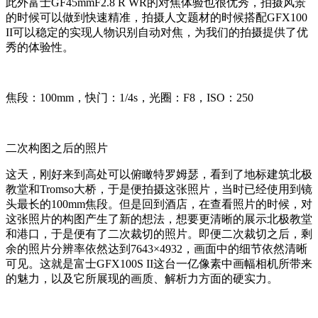
此外富士GF45mmF2.8 R WR的对焦体验也很优秀，拍摄风景
的时候可以做到快速精准，拍摄人文题材的时候搭配GFX100
II可以稳定的实现人物识别自动对焦，为我们的拍摄提供了优
秀的体验性。
焦段：100mm，快门：1/4s，光圈：F8，ISO：250
二次构图之后的照片
这天，刚好来到高处可以俯瞰特罗姆瑟，看到了地标建筑北极
教堂和Tromso大桥，于是便拍摄这张照片，当时已经使用到镜
头最长的100mm焦段。但是回到酒店，在查看照片的时候，对
这张照片的构图产生了新的想法，想要更清晰的展示北极教堂
和港口，于是便有了二次裁切的照片。即便二次裁切之后，剩
余的照片分辨率依然达到7643×4932，画面中的细节依然清晰
可见。这就是富士GFX100S II这台一亿像素中画幅相机所带来
的魅力，以及它所展现的画质、解析力方面的硬实力。