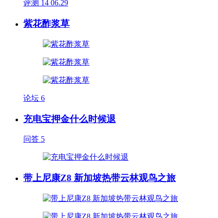
评测
14
06.29
紫花酢浆草
论坛
6
充电宝押金什么时候退
问答
5
带上尼康Z8 新加坡热带云林观鸟之旅