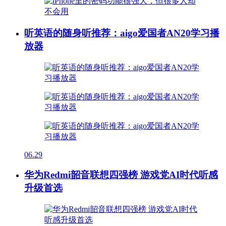
听英语的随身听推荐：aigo爱国者AN20学习播
放器
06.29
华为Redmi韶音联想四强榜 游戏党AI时代听感
升级首选