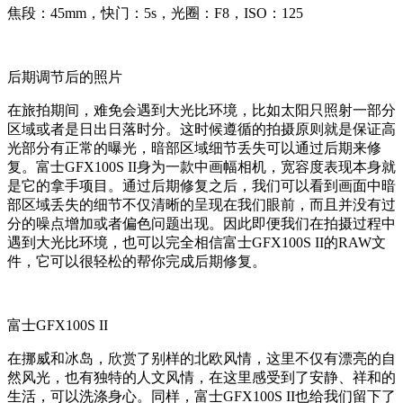
焦段：45mm，快门：5s，光圈：F8，ISO：125
后期调节后的照片
在旅拍期间，难免会遇到大光比环境，比如太阳只照射一部分
区域或者是日出日落时分。这时候遵循的拍摄原则就是保证高
光部分有正常的曝光，暗部区域细节丢失可以通过后期来修
复。富士GFX100S II身为一款中画幅相机，宽容度表现本身就
是它的拿手项目。通过后期修复之后，我们可以看到画面中暗
部区域丢失的细节不仅清晰的呈现在我们眼前，而且并没有过
分的噪点增加或者偏色问题出现。因此即便我们在拍摄过程中
遇到大光比环境，也可以完全相信富士GFX100S II的RAW文
件，它可以很轻松的帮你完成后期修复。
富士GFX100S II
在挪威和冰岛，欣赏了别样的北欧风情，这里不仅有漂亮的自
然风光，也有独特的人文风情，在这里感受到了安静、祥和的
生活，可以洗涤身心。同样，富士GFX100S II也给我们留下了