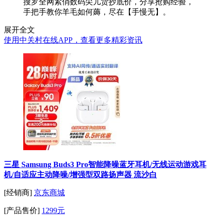
搜罗全网紧俏数码尖儿货抄底价，分享抢购经验，
手把手教你羊毛如何薅，尽在【手慢无】。
展开全文
使用中关村在线APP，查看更多精彩资讯
三星 Samsung Buds3 Pro智能降噪蓝牙耳机/无线运动游戏耳
机/自适应主动降噪/增强型双路扬声器 流沙白
[经销商]
京东商城
[产品售价]
1299元