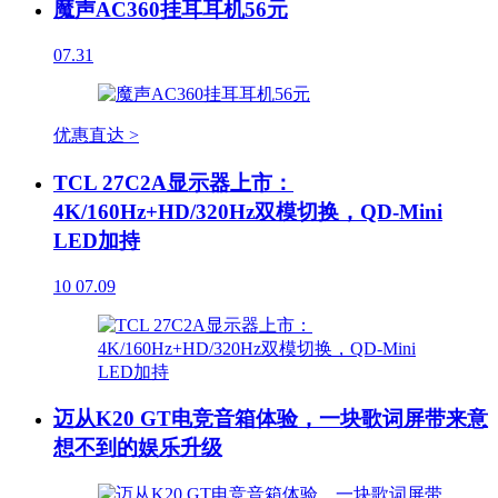
魔声AC360挂耳耳机56元
07.31
优惠直达 >
TCL 27C2A显示器上市：
4K/160Hz+HD/320Hz双模切换，QD-Mini
LED加持
10
07.09
迈从K20 GT电竞音箱体验，一块歌词屏带来意
想不到的娱乐升级