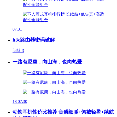
07.31
h3c路由器密码破解
问答
3
一路有尼康，向山海，也向热爱
18
07.30
动铁耳机性价比推荐 音质细腻+佩戴轻盈+续航