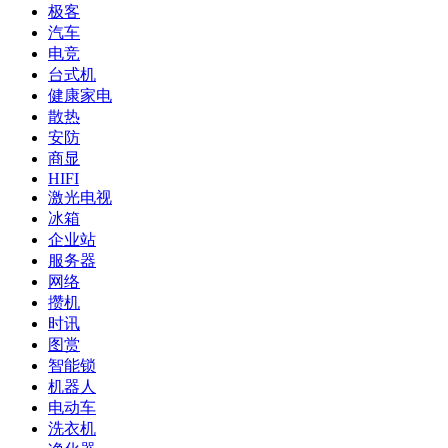
极客
汽车
电竞
台式机
健康家电
散热
安防
商显
HIFI
激光电视
冰箱
企业站
服务器
网络
攒机
时讯
图赏
智能锁
机器人
电动车
洗衣机