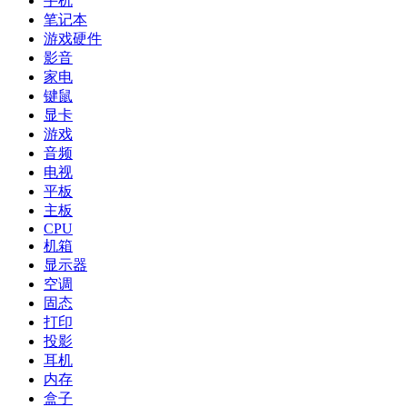
手机
笔记本
游戏硬件
影音
家电
键鼠
显卡
游戏
音频
电视
平板
主板
CPU
机箱
显示器
空调
固态
打印
投影
耳机
内存
盒子