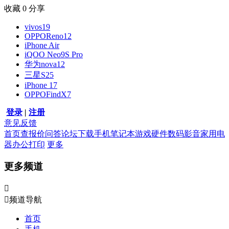
收藏
0
分享
vivos19
OPPOReno12
iPhone Air
iQOO Neo9S Pro
华为nova12
三星S25
iPhone 17
OPPOFindX7
登录
|
注册
意见反馈
首页
查报价
问答
论坛
下载
手机
笔记本
游戏硬件
数码影音
家用电
器
办公打印
更多
更多频道


频道导航
首页