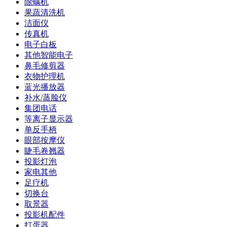
除螨机
果蔬清洗机
洁面仪
传真机
电子白板
其他智能电子
鼻毛修剪器
衣物护理机
蓝光播放器
补水/蒸脸仪
集团电话
等离子显示器
单反手柄
眼部按摩仪
睫毛卷翘器
投影灯泡
家电其他
足疗机
切换台
取景器
投影机配件
打蛋器