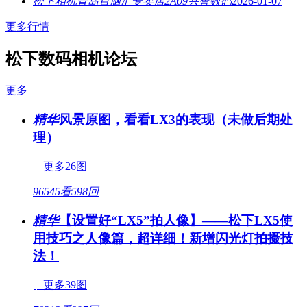
松下相机青岛百脑汇专卖店2A09兴誉数码
2026-01-07
更多行情
松下数码相机论坛
更多
精华
风景原图，看看LX3的表现（未做后期处
理）
更多26图
96545看
598回
精华
【设置好“LX5”拍人像】——松下LX5使
用技巧之人像篇，超详细！新增闪光灯拍摄技
法！
更多39图