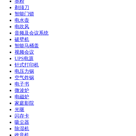
墨粉
剃须刀
智能门锁
电水壶
电吹风
音频及会议系统
破壁机
智能马桶盖
视频会议
UPS电源
针式打印机
电压力锅
空气炸锅
电子书
微波炉
电磁炉
家庭影院
光驱
闪存卡
吸尘器
除湿机
收音机