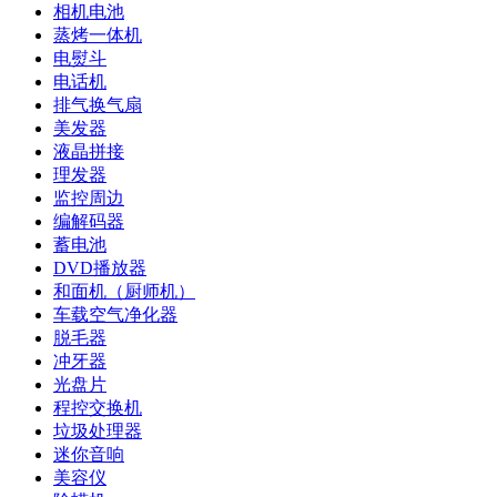
相机电池
蒸烤一体机
电熨斗
电话机
排气换气扇
美发器
液晶拼接
理发器
监控周边
编解码器
蓄电池
DVD播放器
和面机（厨师机）
车载空气净化器
脱毛器
冲牙器
光盘片
程控交换机
垃圾处理器
迷你音响
美容仪