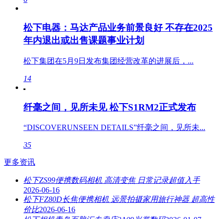
松下电器：马达产品业务前景良好 不存在2025
年内退出或出售课题事业计划
松下集团在5月9日发布集团经营改革的进展后，...
14
纤毫之间，见所未见 松下S1RM2正式发布
“DISCOVERUNSEEN DETAILS”纤毫之间，见所未...
35
更多资讯
松下ZS99便携数码相机 高清变焦 日常记录超值入手
2026-06-16
松下FZ80D长焦便携相机 远景拍摄家用旅行神器 超高性
价比
2026-06-16