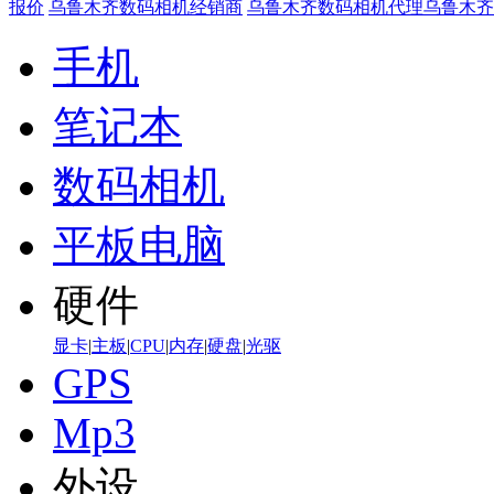
报价
乌鲁木齐数码相机经销商
乌鲁木齐数码相机代理
乌鲁木齐
手机
笔记本
数码相机
平板电脑
硬件
显卡
|
主板
|
CPU
|
内存
|
硬盘
|
光驱
GPS
Mp3
外设