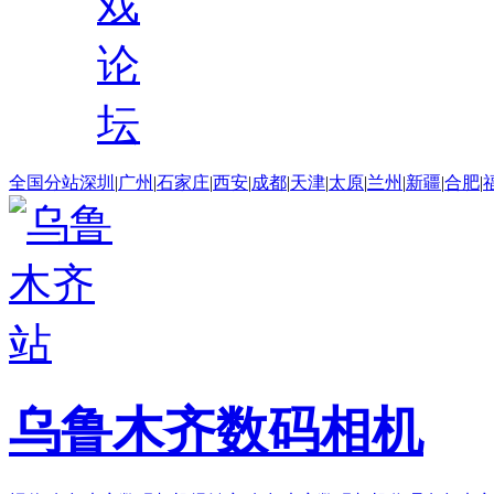
戏
论
坛
全国分站
深圳
|
广州
|
石家庄
|
西安
|
成都
|
天津
|
太原
|
兰州
|
新疆
|
合肥
|
乌鲁木齐数码相机