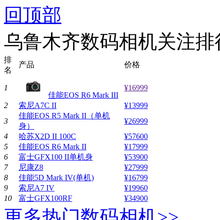
回顶部
乌鲁木齐数码相机关注排
排
产品
价格
名
1
¥16999
佳能EOS R6 Mark III
2
索尼A7C II
¥13999
佳能EOS R5 Mark II（单机
3
¥26999
身）
4
哈苏X2D II 100C
¥57600
5
佳能EOS R6 Mark II
¥17999
6
富士GFX100 II单机身
¥53900
7
尼康Z8
¥27999
8
佳能5D Mark IV(单机)
¥16799
9
索尼A7 IV
¥19960
10
富士GFX100RF
¥34900
更多热门数码相机>>