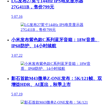
LG发布27英寸144Hz IPS电竞显示器
27G411B，售价799元
5
07.16
小米发布紫色款C系列蓝牙音箱：18W音质、
IP68防护、14小时续航
3
07.22
影石首款M43微单Z-ONE发布：5K/121帧、双
增益HDR、AI直出，秋季上市
5
07.19