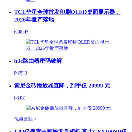
TCL华星全球首发印刷OLED桌面显示器，
2026年量产落地
6
08.05
h3c路由器密码破解
问答
3
索尼金砖播放器直降，到手仅 20999 元
08.07
优惠直达 >
1.02亿像素中画幅无反相机 富士GFX100SII仅