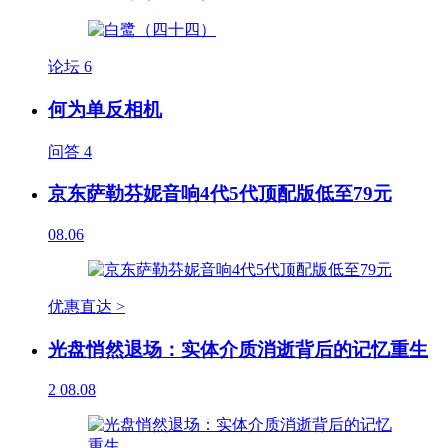
论坛
6
何为单反相机
问答
4
京东萨勒芬妮音响4代5代顶配版低至79元
08.06
优惠直达 >
光盘悄然退场：实体介质消逝背后的记忆重生
2
08.08