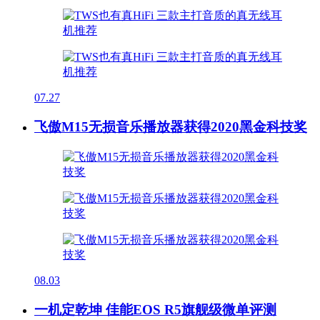
07.27
飞傲M15无损音乐播放器获得2020黑金科技奖
08.03
一机定乾坤 佳能EOS R5旗舰级微单评测