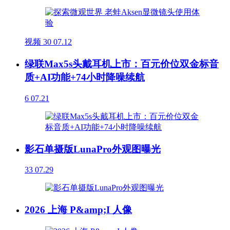
视频
30
07.12
绿联Max5s头戴耳机上市：百元价位双金标音
质+AI功能+74小时降噪续航
6
07.21
影石单摄版LunaPro外观图曝光
33
07.29
2026 上海 P&amp;I 人像