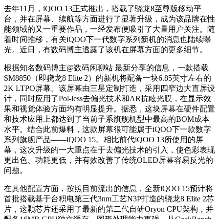
去年11月，iQOO 13正式推出，搭载了骁龙8至尊版移动平
台，并在屏幕、续航等方面进行了显著升级，成为该品牌在性
能领域的又一重要作品，一经发布便吸引了大量用户关注。随
着时间推移，有关iQOO下一代数字系列新机的消息也陆续曝
光。近日，有数码博主透露了该机在屏幕方面的更多细节。
根据知名数码博主@数码闲聊站 最新分享的信息，一款搭载
SM8850（即骁龙8 Elite 2）的新机将配备一块6.85英寸左右的
2K LTPO屏幕。该屏幕由三星定制打造，采用四窄边大直屏设
计，同时应用了Pol-less去偏光技术和AR抗眩光膜，在显示效
果和视觉体验方面均有明显提升。据悉，这块屏幕在硬件配置
和技术应用上都达到了当前子系旗舰机型中最高的BOM成本
水平。结合此前爆料，这款屏幕很可能属于iQOO下一款数字
系列旗舰产品——iQOO 15。相比前代iQOO 13所使用的屏
幕，这次升级的一大重点在于去偏光技术的引入，使色彩表现
更出色、功耗更低，并有效改善了传统OLED屏幕容易反光的
问题。
在其他配置方面，按照目前流出的信息，全新iQOO 15预计将
首批搭载基于台积电第三代3nm工艺N3P打造的骁龙8 Elite 2芯
片，这颗芯片还采用了最新的第二代自研Oryon CPU架构，并