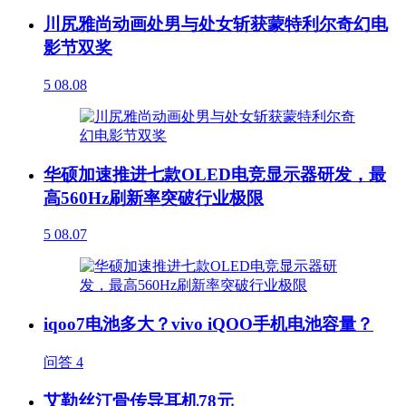
川尻雅尚动画处男与处女斩获蒙特利尔奇幻电
影节双奖
5
08.08
华硕加速推进七款OLED电竞显示器研发，最
高560Hz刷新率突破行业极限
5
08.07
iqoo7电池多大？vivo iQOO手机电池容量？
问答
4
艾勒丝汀骨传导耳机78元