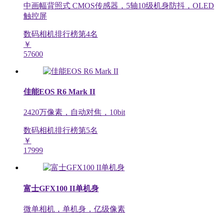
中画幅背照式 CMOS传感器，5轴10级机身防抖，OLED
触控屏
数码相机排行榜第
4
名
￥
57600
佳能EOS R6 Mark II
2420万像素，自动对焦，10bit
数码相机排行榜第
5
名
￥
17999
富士GFX100 II单机身
微单相机，单机身，亿级像素