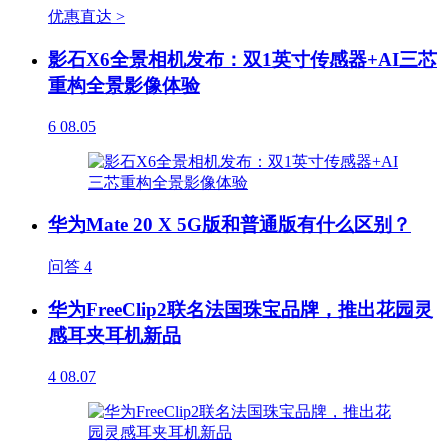
优惠直达 >
影石X6全景相机发布：双1英寸传感器+AI三芯
重构全景影像体验
6
08.05
华为Mate 20 X 5G版和普通版有什么区别？
问答
4
华为FreeClip2联名法国珠宝品牌，推出花园灵
感耳夹耳机新品
4
08.07