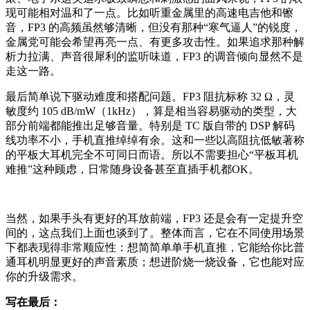
现可能相对温和了一点。比如听重金属里的高速电吉他和镲
音，FP3 的高频虽然够清晰，但没有那种“寒气逼人”的锐度，
金属党可能会希望再亮一点、有更多攻击性。如果追求那种解
析力拉满、声音很犀利的监听味道，FP3 的调音倾向显然不是
走这一路。
最后简单说下驱动难度和搭配问题。FP3 阻抗标称 32 Ω，灵
敏度约 105 dB/mW（1kHz），算是相当容易驱动的类型，大
部分前端都能推出足够音量。特别是 TC 版自带的 DSP 解码
线功率不小，手机直推绰绰有余。这和一些以高阻抗低敏著称
的平板大耳机完全不可同日而语。所以不需要担心“平板耳机
难推”这种顾虑，日常随身设备甚至直插手机都OK。
当然，如果手头有更好的耳放前端，FP3 还是会有一定提升空
间的，这点我们上面也谈到了。整体而言，它在不同使用场景
下都表现得非常顺应性：想简简单单手机直推，它能给你比普
通耳机明显更好的声音素质；想进阶烧一烧设备，它也能对应
你的升级需求。
写在最后：