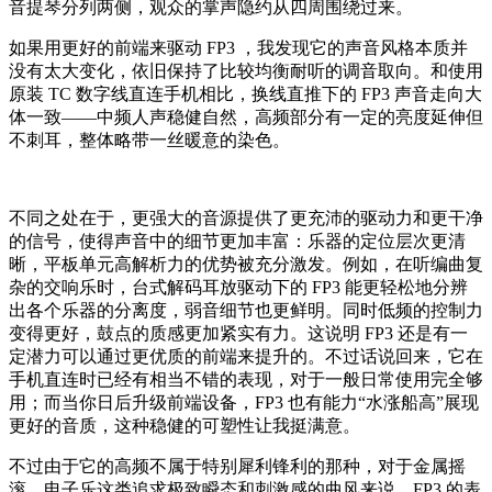
音提琴分列两侧，观众的掌声隐约从四周围绕过来。
如果用更好的前端来驱动 FP3 ，我发现它的声音风格本质并
没有太大变化，依旧保持了比较均衡耐听的调音取向。和使用
原装 TC 数字线直连手机相比，换线直推下的 FP3 声音走向大
体一致——中频人声稳健自然，高频部分有一定的亮度延伸但
不刺耳，整体略带一丝暖意的染色。
不同之处在于，更强大的音源提供了更充沛的驱动力和更干净
的信号，使得声音中的细节更加丰富：乐器的定位层次更清
晰，平板单元高解析力的优势被充分激发。例如，在听编曲复
杂的交响乐时，台式解码耳放驱动下的 FP3 能更轻松地分辨
出各个乐器的分离度，弱音细节也更鲜明。同时低频的控制力
变得更好，鼓点的质感更加紧实有力。这说明 FP3 还是有一
定潜力可以通过更优质的前端来提升的。不过话说回来，它在
手机直连时已经有相当不错的表现，对于一般日常使用完全够
用；而当你日后升级前端设备，FP3 也有能力“水涨船高”展现
更好的音质，这种稳健的可塑性让我挺满意。
不过由于它的高频不属于特别犀利锋利的那种，对于金属摇
滚、电子乐这类追求极致瞬态和刺激感的曲风来说，FP3 的表