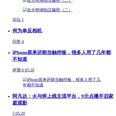
论坛
1
何为单反相机
问答
4
iPhone原来还能当触控板，很多人用了几年都
不知道
评测
6
05.29
阿凡达：火与烬上线主流平台，9元点播开启家
庭观影
5
05.29