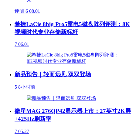
评测
6
08.01
希捷LaCie 8big Pro5雷电5磁盘阵列评测：8K
视频时代专业存储新标杆
7
06.01
新品预告｜轻而远见 双双登场
5
8小时前
微星MAG 276QP42显示器上市：27英寸2K屏
+425Hz刷新率
7
05.27