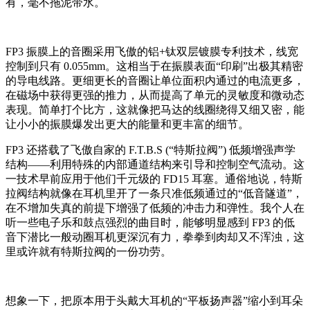
有，毫不拖泥带水。
FP3 振膜上的音圈采用飞傲的铝+钛双层镀膜专利技术，线宽
控制到只有 0.055mm。这相当于在振膜表面“印刷”出极其精密
的导电线路。更细更长的音圈让单位面积内通过的电流更多，
在磁场中获得更强的推力，从而提高了单元的灵敏度和微动态
表现。简单打个比方，这就像把马达的线圈绕得又细又密，能
让小小的振膜爆发出更大的能量和更丰富的细节。
FP3 还搭载了飞傲自家的 F.T.B.S (“特斯拉阀”) 低频增强声学
结构——利用特殊的内部通道结构来引导和控制空气流动。这
一技术早前应用于他们千元级的 FD15 耳塞。通俗地说，特斯
拉阀结构就像在耳机里开了一条只准低频通过的“低音隧道”，
在不增加失真的前提下增强了低频的冲击力和弹性。我个人在
听一些电子乐和鼓点强烈的曲目时，能够明显感到 FP3 的低
音下潜比一般动圈耳机更深沉有力，拳拳到肉却又不浑浊，这
里或许就有特斯拉阀的一份功劳。
想象一下，把原本用于头戴大耳机的“平板扬声器”缩小到耳朵