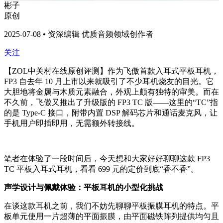
彬子
原创
2025-07-08 • 资深编辑 优质音频领域创作者
关注
【ZOL中关村在线原创评测】作为飞傲首款入耳式平板耳机，
FP3 自去年 10 月上市以来就吸引了不少耳机烧友的目光。它
大胆地将金属与木质元素融合，外观上颇有独特的审美。而在
不久前，飞傲又推出了升级版的 FP3 TC 版——这里的“TC”指
的是 Type-C 接口，附带内置 DSP 解码芯片和通话麦克风，让
手机用户即插即用，无需额外转接线。
笔者在体验了一段时间后，今天想和大家好好聊聊这款 FP3
TC 平板入耳式耳机，看看 699 元的定价到底“香不香”。
声学设计与佩戴体验：平板耳机的小型化挑战
在谈这款耳机之前，我们不妨先聊聊平板振膜耳机的特点。平
板单元使用一片超薄的平面振膜，由平面磁铁阵列提供均匀且