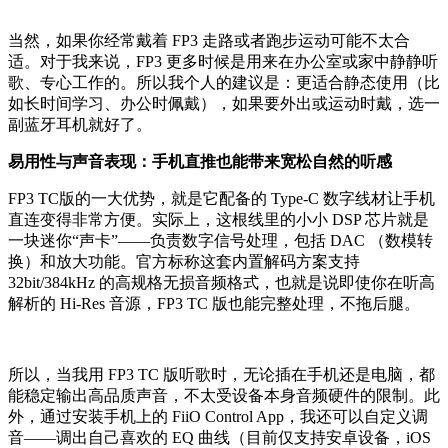
当然，如果你经常戴着 FP3 走路或者跑步运动可能不太合
适。对于我来说，FP3 更多时候是用来在办公室或家中静静听
歌、专心工作的。所以我个人的建议是：更适合静态使用（比
如长时间学习、办公时佩戴），如果要外出或运动时戴，选一
副蓝牙耳机就好了。
易用性与声音表现：手机直推也能带来宽松自然的听感
FP3 TC版的一大优势，就是它配备的 Type-C 数字线材让手机
直连变得非常方便。实际上，这根线里的小小 DSP 芯片就是
一块迷你“声卡”——负责数字信号处理，包括 DAC （数模转
换）和放大功能。官方标称这套内置解码方案支持
32bit/384kHz 的高规格无损音频格式，也就是说即使你在听高
解析的 Hi-Res 音源，FP3 TC 版也能完整处理，不拖后腿。
所以，当我用 FP3 TC 版听歌时，无论插在手机还是电脑，都
能稳定输出高品质声音，不太受设备本身音频硬件的限制。此
外，通过安装手机上的 FiiO Control App，我还可以自定义调
音——调出自己喜欢的 EQ 曲线（目前仅支持安卓设备，iOS