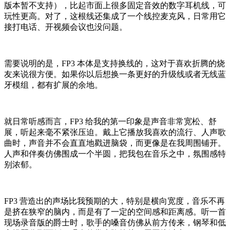
版本暂不支持），比起市面上很多固定音效的数字耳机线，可
玩性更高。对了，这根线还集成了一个线控麦克风，日常用它
接打电话、开视频会议也没问题。
需要说明的是，FP3 本体是支持换线的，这对于喜欢折腾的烧
友来说很方便。如果你以后想换一条更好的升级线或者无线蓝
牙模组，都有扩展的余地。
就日常听感而言，FP3 给我的第一印象是声音非常宽松、舒
展，听起来毫不紧张压迫。戴上它播放我喜欢的流行、人声歌
曲时，声音并不会直直地戳进脑袋，而更像是在我周围铺开。
人声和伴奏仿佛围成一个半圆，把我包在音乐之中，氛围感特
别浓郁。
FP3 营造出的声场比我预期的大，特别是横向宽度，音乐不再
是挤在狭窄的脑内，而是有了一定的空间感和距离感。听一首
现场录音版的爵士时，歌手的嗓音仿佛从前方传来，钢琴和低