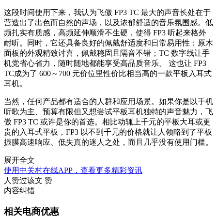
这段时间使用下来，我认为飞傲 FP3 TC 最大的声音长处在于
营造出了出色而自然的声场，以及浓郁舒适的音乐氛围感。低
频扎实有质感，高频延伸顺滑不生硬，使得 FP3 听起来格外
耐听。同时，它还具备良好的佩戴舒适度和日常易用性：原木
面板的外观精致讨喜，佩戴稳固且隔音不错；TC 数字线让手
机党省心省力，随时随地都能享受高品质音乐。 这也让 FP3
TC成为了 600～700 元价位里性价比相当高的一款平板入耳式
耳机。
当然，任何产品都有适合的人群和应用场景。如果你是以手机
听歌为主、预算有限但又想尝试平板耳机独特的声音魅力，飞
傲 FP3 TC 或许是你的首选。相比动辄上千元的平板大耳或更
贵的入耳式平板，FP3 以不到千元的价格就让人领略到了平板
振膜高速响应、低失真的迷人之处，而且几乎没有使用门槛。
展开全文
使用中关村在线APP，查看更多精彩资讯
人赞过该文
赞
内容纠错
相关电商优惠