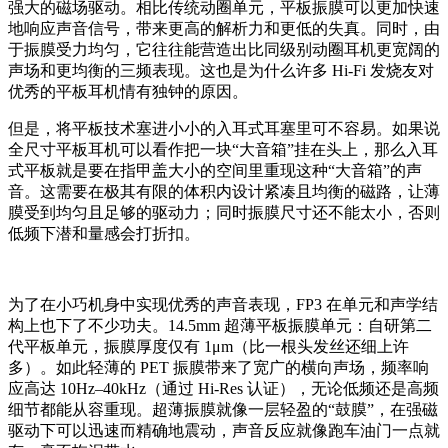
强大的磁场驱动。相比传统动圈单元，平板振膜可以更加快速
地响应声音信号，带来更高的解析力和更低的失真。同时，由
于振膜受力均匀，它往往能营造出比同级别动圈耳机更宽阔的
声场和更均衡的三频表现。这也是为什么许多 Hi-Fi 发烧友对
优秀的平板耳机情有独钟的原因。
但是，将平板技术塞进小小的入耳式耳塞里可不容易。如果说
全尺寸平板耳机可以看作把一块“大音箱”挂在头上，那么入耳
式平板就是要在指甲盖大小的空间里重现这种“大音箱”的声
音。这需要在极其有限的体积内设计紧凑且均衡的磁路，让薄
膜受到均匀且足够的驱动力；同时振膜尺寸还不能太小，否则
低频下潜和量感会打折扣。
为了在小巧机身中实现优秀的声音表现，FP3 在单元和声学结
构上也下了不少功夫。14.5mm 超薄平板振膜单元：自研第二
代平板单元，振膜厚度仅有 1μm（比一根头发丝还细上许
多）。如此轻薄的 PET 振膜带来了宽广的横向声场，频率响
应高达 10Hz–40kHz（通过 Hi-Res 认证），无论低频还是高频
细节都能从容重现。超薄振膜就像一层轻盈的“鼓膜”，在强磁
驱动下可以迅速而精确地震动，声音反应就像跑车油门一点就