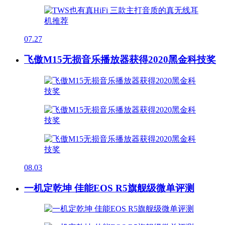
07.27
飞傲M15无损音乐播放器获得2020黑金科技奖
08.03
一机定乾坤 佳能EOS R5旗舰级微单评测