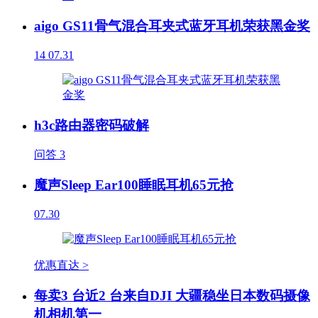
aigo GS11骨气混合耳夹式蓝牙耳机荣获黑金奖
14
07.31
h3c路由器密码破解
问答
3
魔声Sleep Ear100睡眠耳机65元抢
07.30
优惠直达 >
每卖3 台近2 台来自DJI 大疆稳坐日本数码摄像
机相机第一