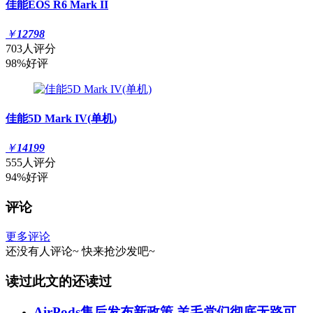
佳能EOS R6 Mark II
￥
12798
703人评分
98%好评
佳能5D Mark IV(单机)
￥
14199
555人评分
94%好评
评论
更多评论
还没有人评论~
快来
抢沙发
吧~
读过此文的还读过
AirPods售后发布新政策 羊毛党们彻底无路可