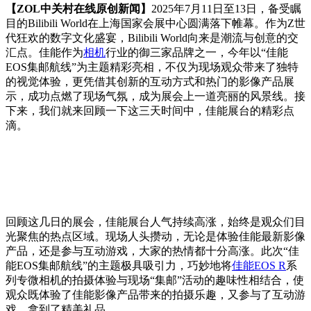
【ZOL中关村在线原创新闻】
2025年7月11日至13日，备受瞩
目的Bilibili World在上海国家会展中心圆满落下帷幕。作为Z世
代狂欢的数字文化盛宴，Bilibili World向来是潮流与创意的交
汇点。佳能作为
相机
行业的御三家品牌之一，今年以“佳能
EOS集邮航线”为主题精彩亮相，不仅为现场观众带来了独特
的视觉体验，更凭借其创新的互动方式和热门的影像产品展
示，成功点燃了现场气氛，成为展会上一道亮丽的风景线。接
下来，我们就来回顾一下这三天时间中，佳能展台的精彩点
滴。
回顾这几日的展会，佳能展台人气持续高涨，始终是观众们目
光聚焦的热点区域。现场人头攒动，无论是体验佳能最新影像
产品，还是参与互动游戏，大家的热情都十分高涨。此次“佳
能EOS集邮航线”的主题极具吸引力，巧妙地将
佳能EOS R
系
列专微相机的拍摄体验与现场“集邮”活动的趣味性相结合，使
观众既体验了佳能影像产品带来的拍摄乐趣，又参与了互动游
戏，拿到了精美礼品。