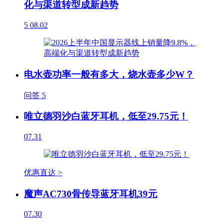
化与渠道转型成新趋势
5
08.02
电水壶功率一般有多大，烧水壶多少W？
问答
5
唯立德羽沙白蓝牙耳机，低至29.75元！
07.31
优惠直达 >
魔声AC730骨传导蓝牙耳机39元
07.30