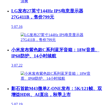
LG发布27英寸144Hz IPS电竞显示器
27G411B，售价799元
5
07.16
小米发布紫色款C系列蓝牙音箱：18W音质、
IP68防护、14小时续航
3
07.22
影石首款M43微单Z-ONE发布：5K/121帧、双
增益HDR、AI直出，秋季上市
5
07.19