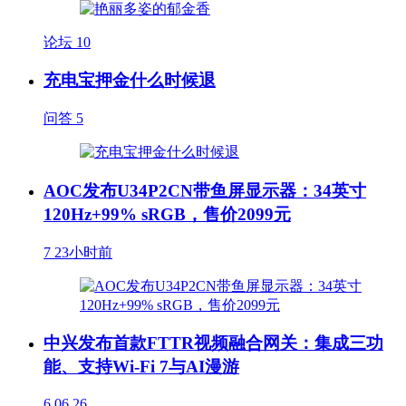
论坛
10
充电宝押金什么时候退
问答
5
AOC发布U34P2CN带鱼屏显示器：34英寸
120Hz+99% sRGB，售价2099元
7
23小时前
中兴发布首款FTTR视频融合网关：集成三功
能、支持Wi-Fi 7与AI漫游
6
06.26