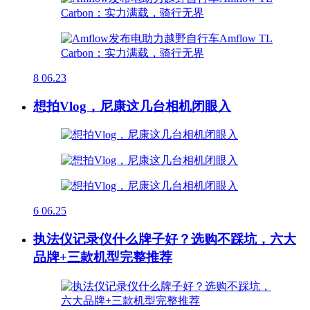
8
06.23
想拍Vlog，尼康这几台相机闭眼入
6
06.25
执法仪记录仪什么牌子好？选购不踩坑，六大
品牌+三款机型完整推荐