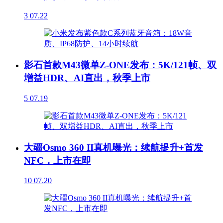
3
07.22
影石首款M43微单Z-ONE发布：5K/121帧、双
增益HDR、AI直出，秋季上市
5
07.19
大疆Osmo 360 II真机曝光：续航提升+首发
NFC，上市在即
10
07.20