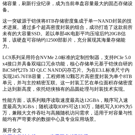
储容量，刷新行业纪录，成为当前单盘容量最大的固态存储设
备。
这一突破源于铠侠将8TB存储密度集成于单一NAND封装的技
术进展。通过多个超高密度封装的组合，成功打造了这款前所
未有的大容量SSD。若以单部4K电影平均压缩后约20GB估
算，该硬盘可容纳约12500部影片，充分展现其海量存储能
力。
LC9系列采用符合NVMe 2.0标准的定制控制器，支持PCIe 5.0
x4接口并具备双端口冗余功能，核心存储单元基于铠侠自研的
BiCS8代2Tb 3D QLC NAND闪存芯片。为在E3.L标准尺寸内
实现245.76TB容量，工程师将32颗芯片高密度封装为单个8TB
单元，并与主控精密互联。这一封装工艺在单位面积存储密度
上达到新高度，依托铠侠独有的晶圆处理与封装技术实现。
性能方面，该系列顺序读取速度最高达12GB/s，顺序写入速
度最高为3GB/s；随机读取IOPS可达130万，随机写入IOPS为5
万，兼顾大文件吞吐与高频随机访问需求，适用于对容量与性
能均有严苛要求的数据中心及专业应用场景。
展开全文