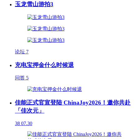
玉龙雪山游拍3
论坛
7
充电宝押金什么时候退
问答
5
佳能正式官宣登陆 ChinaJoy2026！邀你共赴
「佳次元」
38
07.30