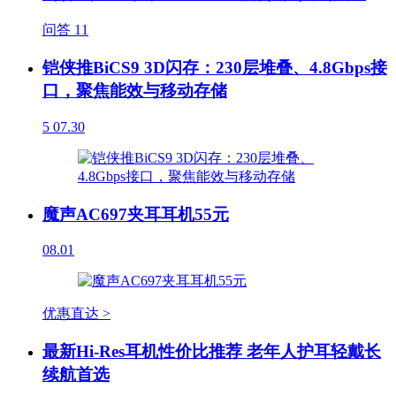
问答
11
铠侠推BiCS9 3D闪存：230层堆叠、4.8Gbps接
口，聚焦能效与移动存储
5
07.30
魔声AC697夹耳耳机55元
08.01
优惠直达 >
最新Hi-Res耳机性价比推荐 老年人护耳轻戴长
续航首选