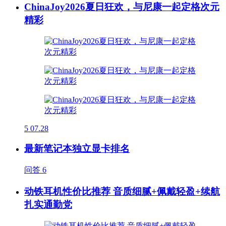
ChinaJoy2026夏日狂欢，与尼康一起定格次元
精彩
5
07.28
最新笔记本独立显卡排名
问答
6
动铁耳机性价比推荐 音质细腻+佩戴轻盈+续航
扎实通勤党