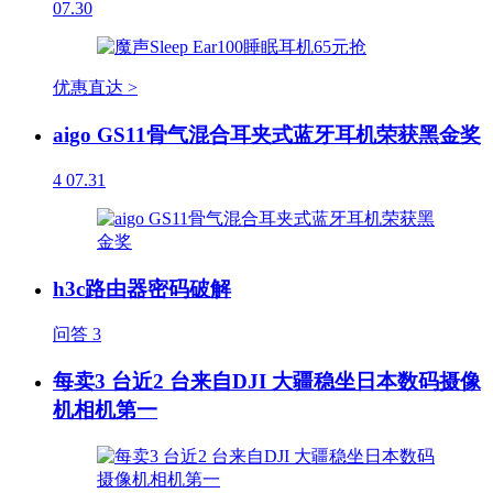
07.30
优惠直达 >
aigo GS11骨气混合耳夹式蓝牙耳机荣获黑金奖
4
07.31
h3c路由器密码破解
问答
3
每卖3 台近2 台来自DJI 大疆稳坐日本数码摄像
机相机第一