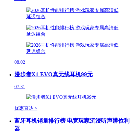
08.02
漫步者X1 EVO真无线耳机99元
07.31
优惠直达 >
蓝牙耳机销量排行榜 电竞玩家沉浸听声辨位利
器