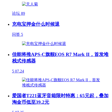
论坛
89
充电宝押金什么时候退
问答
5
佳能将推APS-C旗舰EOS R7 Mark II，首发堆
栈式传感器
5
07.24
爱国者T221蓝牙音箱限时特惠：65元起，叠加
淘金币低至39.2元