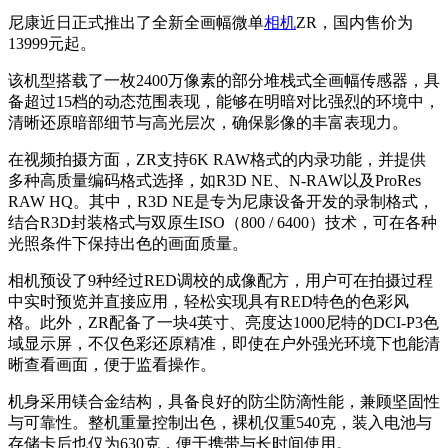
尼康近日正式推出了全新全画幅微单
相机
ZR，国内售价为
13999元起。
该机型搭载了一枚2400万像素的部分堆栈式全画幅传感器，具
备超过15档的动态范围表现，能够在明暗对比强烈的环境中，
清晰还原暗部细节与高光层次，确保影像的丰富表现力。
在视频拍摄方面，ZR支持6K RAW格式的内录功能，并提供
多种高质量编码格式选择，如R3D NE、N-RAW以及ProRes
RAW HQ。其中，R3D NE是专为尼康设备开发的录制格式，
结合R3D封装格式与双原生ISO（800 / 6400）技术，可在各种
光照条件下保持出色的画面质量。
相机预设了9种经过RED调校的成像配方，用户可在拍摄过程
中实时预览并直接应用，轻松实现具有RED特色的色彩风
格。此外，ZR配备了一块4英寸、亮度达1000尼特的DCI-P3色
域显示屏，不仅色彩还原精准，即使在户外强光环境下也能清
晰查看画面，便于监看操作。
机身采用镁合金结构，具备良好的防尘防滴性能，兼顾坚固性
与可靠性。整机重量控制出色，裸机仅重540克，装入电池与
存储卡后也仅为630克，便于携带与长时间使用。