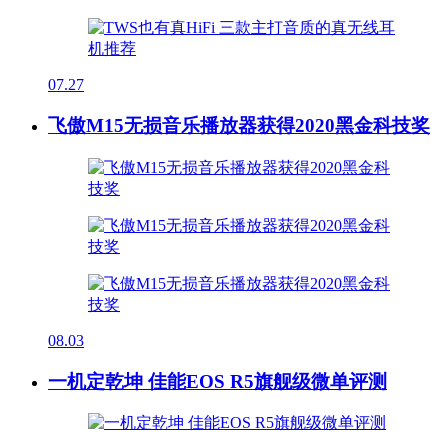
07.27
飞傲M15无损音乐播放器获得2020黑金科技奖
08.03
一机定乾坤 佳能EOS R5旗舰级微单评测