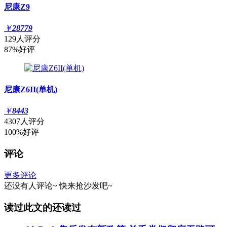
尼康Z9
￥
28779
129人评分
87%好评
尼康Z6II(单机)
￥
8443
4307人评分
100%好评
评论
更多评论
还没有人评论~
快来
抢沙发
吧~
读过此文的还读过