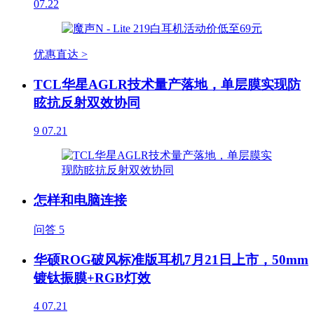
07.22
优惠直达 >
TCL华星AGLR技术量产落地，单层膜实现防
眩抗反射双效协同
9
07.21
怎样和电脑连接
问答
5
华硕ROG破风标准版耳机7月21日上市，50mm
镀钛振膜+RGB灯效
4
07.21