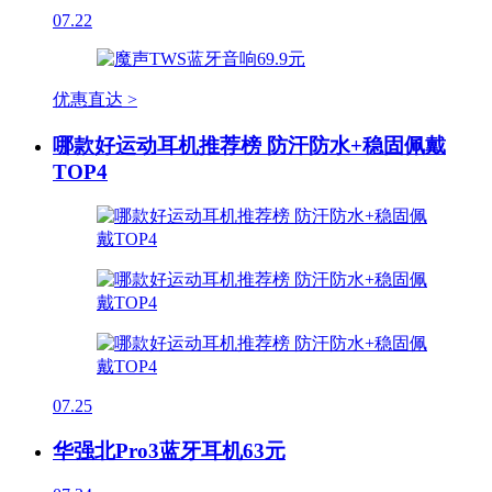
07.22
优惠直达 >
哪款好运动耳机推荐榜 防汗防水+稳固佩戴
TOP4
07.25
华强北Pro3蓝牙耳机63元