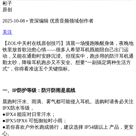
彬子
原创
2025-10-08 • 资深编辑 优质音频领域创作者
关注
【ZOL中关村在线原创技巧】清晨一场慢跑唤醒身体，夜晚地
铁里放首歌治愈心情——很多人希望耳机既能陪自己出门运
动，又能在通勤时安静沉浸。但现实中，跑步用的防汗耳机通
勤太吵，降噪耳机跑步又不安全。想要“一副搞定两种生活方
式”，你得看准这五个关键指标。
一、IP防护等级：防汗防雨是底线
晨跑时汗水、雨滴、雾气都可能侵入耳机。选购时请务必关注
IPX防水等级，
●IPX4 能应对日常汗水；
●IPX5/IPX6 可抵御短时小雨；
●若你喜欢户外长跑或骑行，建议选择 IP54级以上 产品，更安
心。