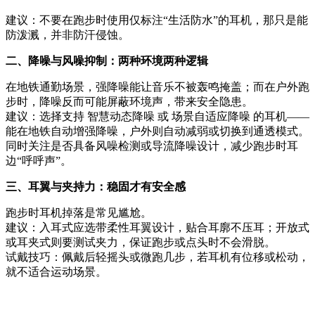
建议：不要在跑步时使用仅标注“生活防水”的耳机，那只是能
防泼溅，并非防汗侵蚀。
二、降噪与风噪抑制：两种环境两种逻辑
在地铁通勤场景，强降噪能让音乐不被轰鸣掩盖；而在户外跑
步时，降噪反而可能屏蔽环境声，带来安全隐患。
建议：选择支持 智慧动态降噪 或 场景自适应降噪 的耳机——
能在地铁自动增强降噪，户外则自动减弱或切换到通透模式。
同时关注是否具备风噪检测或导流降噪设计，减少跑步时耳
边“呼呼声”。
三、耳翼与夹持力：稳固才有安全感
跑步时耳机掉落是常见尴尬。
建议：入耳式应选带柔性耳翼设计，贴合耳廓不压耳；开放式
或耳夹式则要测试夹力，保证跑步或点头时不会滑脱。
试戴技巧：佩戴后轻摇头或微跑几步，若耳机有位移或松动，
就不适合运动场景。