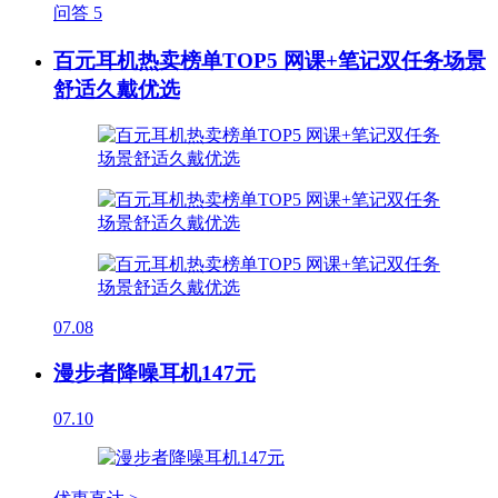
问答
5
百元耳机热卖榜单TOP5 网课+笔记双任务场景
舒适久戴优选
07.08
漫步者降噪耳机147元
07.10