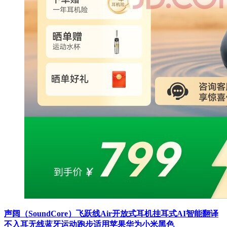
声阔（SoundCore）飞跃线Air开放式耳机挂耳式AI智能翻译
不入耳无线蓝牙运动跑步适用苹果华为小米黑色