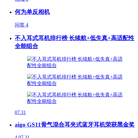
何为单反相机
问答
4
不入耳式耳机排行榜 长续航+低失真+高适配性
全能组合
07.31
aigo GS11骨气混合耳夹式蓝牙耳机荣获黑金奖
4
07.31