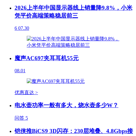
2026上半年中国显示器线上销量降9.8%，小米
凭平价高端策略稳居前三
6
07.30
魔声AC697夹耳耳机55元
08.01
优惠直达 >
电水壶功率一般有多大，烧水壶多少W？
问答
5
铠侠推BiCS9 3D闪存：230层堆叠、4.8Gbps接