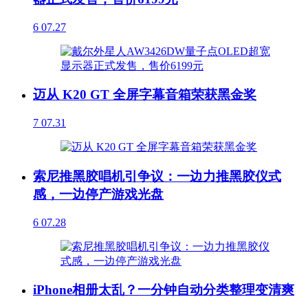
6
07.27
迈从 K20 GT 全屏字幕音箱荣获黑金奖
7
07.31
索尼推黑胶唱机引争议：一边力推黑胶仪式
感，一边停产游戏光盘
6
07.28
iPhone相册太乱？一分钟自动分类整理变清爽