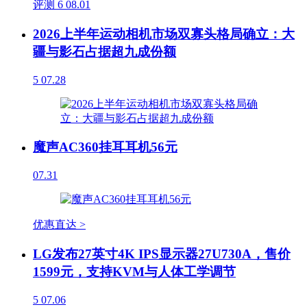
评测
6
08.01
2026上半年运动相机市场双寡头格局确立：大
疆与影石占据超九成份额
5
07.28
魔声AC360挂耳耳机56元
07.31
优惠直达 >
LG发布27英寸4K IPS显示器27U730A，售价
1599元，支持KVM与人体工学调节
5
07.06