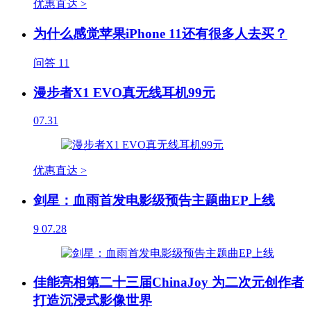
优惠直达 >
为什么感觉苹果iPhone 11还有很多人去买？
问答
11
漫步者X1 EVO真无线耳机99元
07.31
优惠直达 >
剑星：血雨首发电影级预告主题曲EP上线
9
07.28
佳能亮相第二十三届ChinaJoy 为二次元创作者
打造沉浸式影像世界