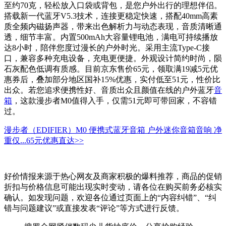
至约70克，轻松放入口袋或背包，是您户外出行的理想伴侣。
搭载新一代蓝牙V5.3技术，连接更稳定快速，搭配40mm高素
质全频内磁扬声器，带来出色解析力与动态表现，音质清晰通
透，细节丰富。内置500mAh大容量锂电池，满电可持续播放
达8小时，陪伴您度过漫长的户外时光。采用主流Type-C接
口，兼容多种充电设备，充电更便捷。外观设计简约时尚，陨
石灰配色低调有质感。目前京东售价65元，领取满19减5元优
惠券后，叠加部分地区国补15%优惠，实付低至51元，性价比
出众。若您追求便携性好、音质出众且颜值在线的户外蓝牙
音
箱
，这款漫步者M0值得入手，仅需51元即可带回家，不容错
过。
漫步者（EDIFIER）M0 便携式蓝牙音箱 户外迷你音箱音响 净
重仅...
65元
优惠直达>>
好价情报来源于热心网友及商家积极的爆料推荐，商品的促销
折扣与价格信息可能出现实时变动，请各位在购买前务必核实
确认。如发现问题，欢迎各位通过页面上的“内容纠错”、“纠
错与问题建议”或直接发表“评论”等方式进行反馈。