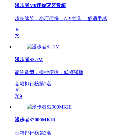
漫步者M0迷你蓝牙音箱
超长续航，小巧便携，APP控制，舒适手感
￥
79
漫步者S2.1M
简约造型，操控便捷，低频强劲
音箱排行榜第
2
名
￥
789
漫步者S2000MKIII
音箱排行榜第
3
名