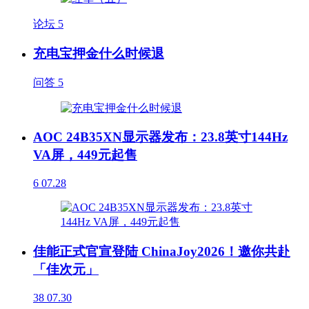
论坛
5
充电宝押金什么时候退
问答
5
AOC 24B35XN显示器发布：23.8英寸144Hz
VA屏，449元起售
6
07.28
佳能正式官宣登陆 ChinaJoy2026！邀你共赴
「佳次元」
38
07.30