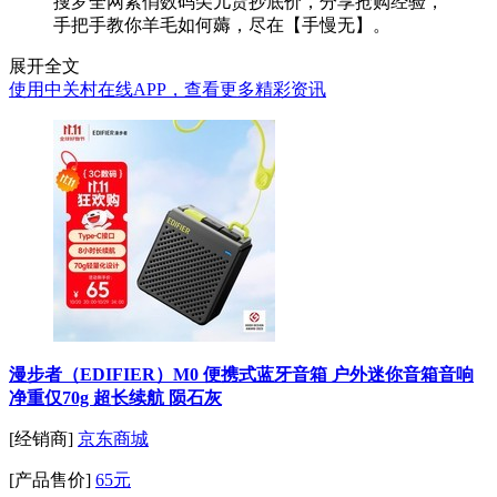
搜罗全网紧俏数码尖儿货抄底价，分享抢购经验，
手把手教你羊毛如何薅，尽在【手慢无】。
展开全文
使用中关村在线APP，查看更多精彩资讯
漫步者（EDIFIER）M0 便携式蓝牙音箱 户外迷你音箱音响
净重仅70g 超长续航 陨石灰
[经销商]
京东商城
[产品售价]
65元