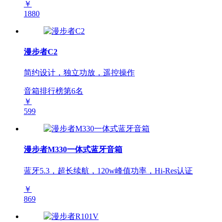
￥
1880
漫步者C2
简约设计，独立功放，遥控操作
音箱排行榜第
6
名
￥
599
漫步者M330一体式蓝牙音箱
蓝牙5.3，超长续航，120w峰值功率，Hi-Res认证
￥
869