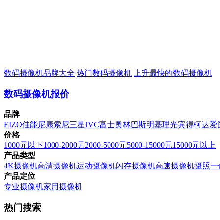
数码摄像机品牌大全
热门数码摄像机
上升最快的数码摄像机
数码摄像机报价
品牌
EIZO
佳能
尼康
索尼
三星
JVC
富士
奥林巴斯
明基
理光
宾得
柯达
爱
价格
1000元以下
1000-2000元
2000-5000元
5000-15000元
15000元以上
产品类型
4K摄像机
高清摄像机
运动摄像机
闪存摄像机
高速摄像机
摄照一
产品定位
专业摄像机
家用摄像机
热门搜索