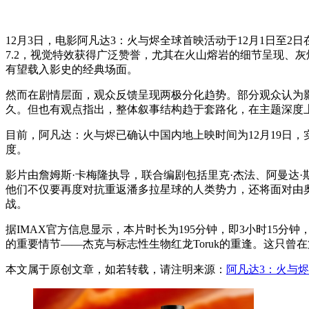
12月3日，电影阿凡达3：火与烬全球首映活动于12月1日至2
7.2，视觉特效获得广泛赞誉，尤其在火山熔岩的细节呈现、
有望载入影史的经典场面。
然而在剧情层面，观众反馈呈现两极分化趋势。部分观众认为
久。但也有观点指出，整体叙事结构趋于套路化，在主题深度
目前，阿凡达：火与烬已确认中国内地上映时间为12月19日
度。
影片由詹姆斯·卡梅隆执导，联合编剧包括里克·杰法、阿曼达·
他们不仅要再度对抗重返潘多拉星球的人类势力，还将面对由奥娜
战。
据IMAX官方信息显示，本片时长为195分钟，即3小时1
的重要情节——杰克与标志性生物红龙Toruk的重逢。这只
本文属于原创文章，如若转载，请注明来源：
阿凡达3：火与烬