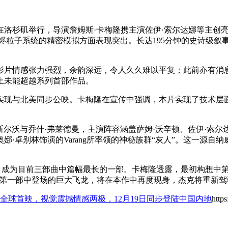
日在洛杉矶举行，导演詹姆斯·卡梅隆携主演佐伊·索尔达娜等主创亮
灰烬粒子系统的精密模拟方面表现突出。长达195分钟的史诗级叙
影片情感张力强烈，余韵深远，令人久久难以平复；此前亦有消
上未能超越系列首部作品。
，实现与北美同步公映。卡梅隆在宣传中强调，本片实现了技术
斯尔沃与乔什·弗莱德曼，主演阵容涵盖萨姆·沃辛顿、佐伊·索
·卓别林饰演的Varang所率领的神秘族群“灰人”。这一源
5分钟，成为目前三部曲中篇幅最长的一部。卡梅隆透露，最初构想
曾在第一部中登场的巨大飞龙，将在本作中再度现身，杰克将重新
全球首映，视觉震撼情感两极，12月19日同步登陆中国内地
http