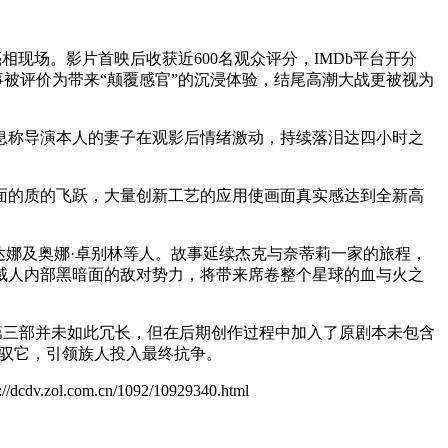
相现场。影片首映后收获近600名观众评分，IMDb平台开分
事被评价为带来“颠覆感官”的沉浸体验，结尾高潮大战更被视为
息称导演本人的妻子在观影后情绪激动，持续落泪达四小时之
层面的质的飞跃，大量创新工艺的应用使画面真实感达到全新高
尔达娜及奥娜·卓别林等人。故事延续杰克与奈蒂莉一家的旅程，
自纳威人内部黑暗面的敌对势力，将带来席卷整个星球的血与火之
中第三部并未如此冗长，但在后期创作过程中加入了原剧本未包含
驾驭它，引领族人投入最终抗争。
s://dcdv.zol.com.cn/1092/10929340.html