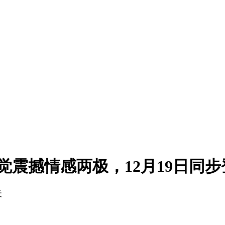
觉震撼情感两极，12月19日同
天