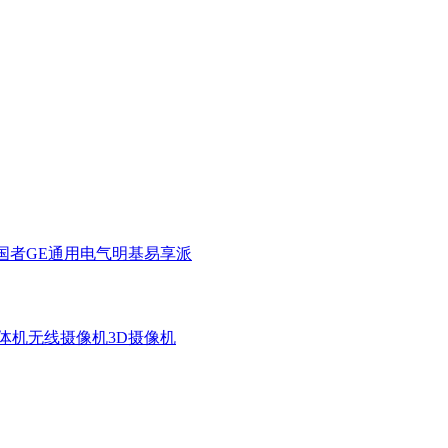
国者
GE通用电气
明基
易享派
体机
无线摄像机
3D摄像机