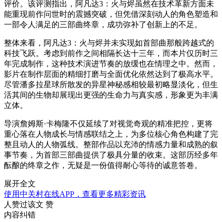
评价。该评测指出，阿凡达3：火与烬虽然在技术革新方面未
能重现前作问世时的震撼突破，但凭借深刻动人的角色塑造和
一部令人满足的三部曲终章，成功弥补了创新上的不足。
整体来看，阿凡达3：火与烬并未实现如首部曲那般跨越式的
科技飞跃。考虑到前作之间相隔长达十三年，而本片仅历时三
年完成制作，这种技术演进节奏的放缓也在情理之中。然而，
影片在制作层面的精细打磨与全面优化依然达到了极高水平。
尽管潘多拉星球所散发的异星神秘感相较最初略显淡化，但生
活其间的生物却展现出更强的生命力与真实感，形象更为丰满
立体。
导演詹姆斯·卡梅隆不仅延续了对视觉奇观的精准把控，更将
重心落在人物成长与情感联结之上，为多位核心角色构建了完
整且动人的人物弧线。整部作品以充沛的情感力量和成熟的叙
事节奏，为首部三部曲提供了极具分量的收束。这部历经多年
酝酿的终章之作，无疑是一份值得耐心等待的诚意答卷。
展开全文
使用中关村在线APP，查看更多精彩资讯
人赞过该文
赞
内容纠错