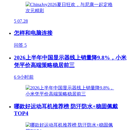
5
07.28
怎样和电脑连接
问答
5
2026上半年中国显示器线上销量降9.8%，小米
凭平价高端策略稳居前三
6
9小时前
哪款好运动耳机推荐榜 防汗防水+稳固佩戴
TOP4