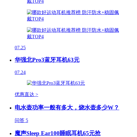
07.25
华强北Pro3蓝牙耳机63元
07.24
优惠直达 >
电水壶功率一般有多大，烧水壶多少W？
问答
5
魔声Sleep Ear100睡眠耳机65元抢