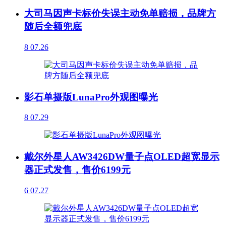
大司马因声卡标价失误主动免单赔损，品牌方
随后全额兜底
8
07.26
影石单摄版LunaPro外观图曝光
8
07.29
戴尔外星人AW3426DW量子点OLED超宽显示
器正式发售，售价6199元
6
07.27