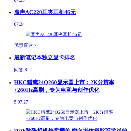
07.25
魔声AC220耳夹耳机46元
07.24
优惠直达 >
最新笔记本独立显卡排名
问答
6
HKC猎鹰24Q260显示器上市：2K分辨率
+260Hz高刷，专为电竞与创作优化
5
07.27
2026数码相机热卖榜单 面向退休摄影班学员的