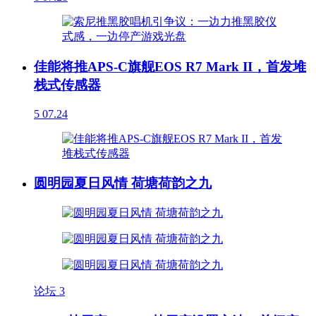
佳能将推APS-C旗舰EOS R7 Mark II，首发堆
栈式传感器
5
07.24
圆明园夏日风情 荷塘荷韵之九
论坛
3