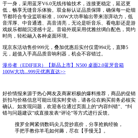
于一身，采用蓝牙V6.0无线传输技术，连接更稳定，延迟更
低，畅享无缝音乐体验。双金标认证品质保障，确保每一处细
节都符合专业监听标准，100W大功率输出带来澎湃动力，低
音浑厚、中音通透、高音清亮，无论是听音乐、看电影还是游
戏娱乐都能沉浸感十足。音箱外观采用优雅丝绸白配色，简约
时尚，轻松融入各种桌面环境。
现京东活动售价999元，叠加优惠后实付仅需994元，直降5
元，超值入手高品质音响利器，机会不容错过。
漫步者（EDIFIER）【新品上市】N500 桌面2.0蓝牙音箱
100W大功...
999元
优惠直达>>
好价情报来源于热心网友及商家积极的爆料推荐，商品的促销
折扣与价格信息可能出现实时变动，请各位在购买前务必核实
确认。如发现问题，欢迎各位通过页面上的“内容纠错”、“纠
错与问题建议”或直接发表“评论”等方式进行反馈。
搜罗全网紧俏数码尖儿货抄底价，分享抢购经验，
手把手教你羊毛如何薅，尽在【手慢无】。