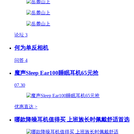
论坛
3
何为单反相机
问答
4
魔声Sleep Ear100睡眠耳机65元抢
07.30
优惠直达 >
哪款降噪耳机值得买 上班族长时佩戴舒适首选