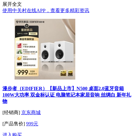
展开全文
使用中关村在线APP，查看更多精彩资讯
漫步者（EDIFIER）【新品上市】N500 桌面2.0蓝牙音箱
100W大功率 双金标认证 电脑笔记本家居音响 丝绸白 新年礼
物
[经销商]
京东商城
[产品售价]
999元
进入购买