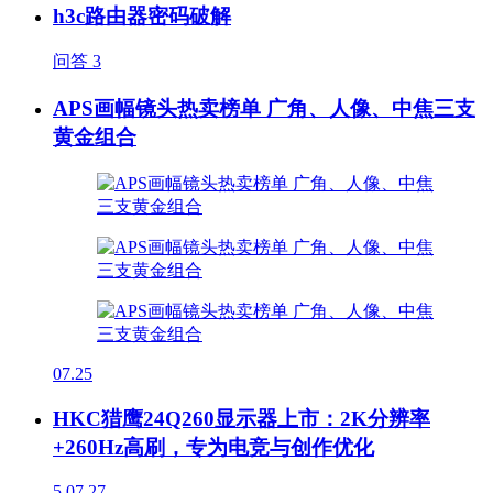
h3c路由器密码破解
问答
3
APS画幅镜头热卖榜单 广角、人像、中焦三支
黄金组合
07.25
HKC猎鹰24Q260显示器上市：2K分辨率
+260Hz高刷，专为电竞与创作优化
5
07.27