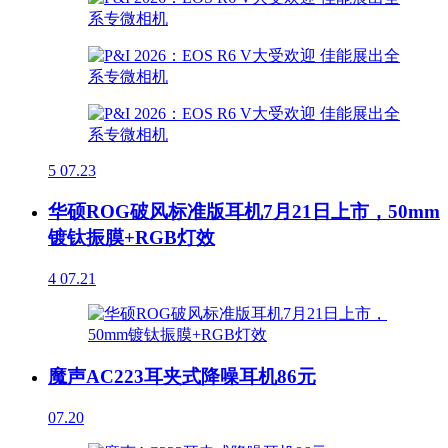
5
07.23
华硕ROG破风标准版耳机7月21日上市，50mm
镀钛振膜+RGB灯效
4
07.21
魔声AC223耳夹式降噪耳机86元
07.20