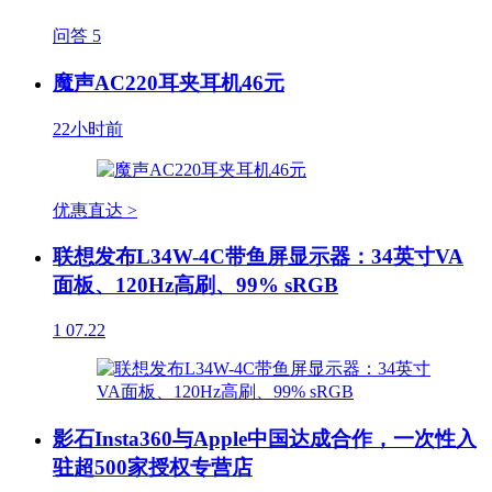
问答
5
魔声AC220耳夹耳机46元
22小时前
优惠直达 >
联想发布L34W-4C带鱼屏显示器：34英寸VA
面板、120Hz高刷、99% sRGB
1
07.22
影石Insta360与Apple中国达成合作，一次性入
驻超500家授权专营店