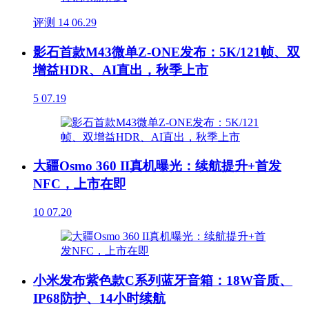
评测
14
06.29
影石首款M43微单Z-ONE发布：5K/121帧、双
增益HDR、AI直出，秋季上市
5
07.19
大疆Osmo 360 II真机曝光：续航提升+首发
NFC，上市在即
10
07.20
小米发布紫色款C系列蓝牙音箱：18W音质、
IP68防护、14小时续航