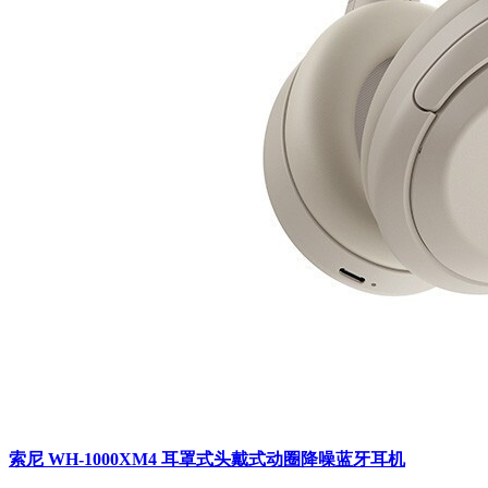
索尼 WH-1000XM4 耳罩式头戴式动圈降噪蓝牙耳机