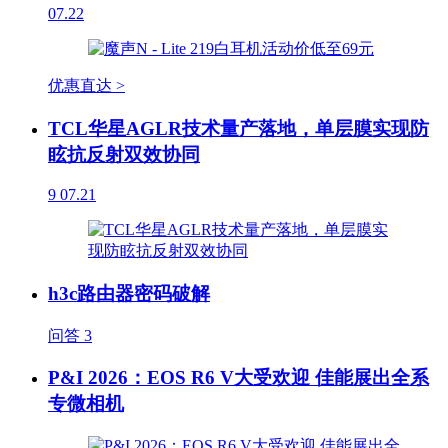
07.22
优惠直达 >
TCL华星AGLR技术量产落地，单层膜实现防
眩抗反射双效协同
9
07.21
h3c路由器密码破解
问答
3
P&I 2026：EOS R6 V大受欢迎 佳能展出全系
专微相机