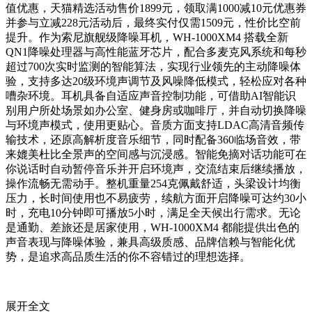
值优惠，天猫精选活动售价1899元，领取满1000减10元优惠券
并参与立减228元活动后，最终实付仅需1509元，性价比空前
提升。作为索尼旗舰级降噪耳机，WH-1000XM4 搭载全新
QN1降噪处理器与高性能蓝牙芯片，配合多麦克风系统和每秒
超过700次实时监测的智能算法，实现行业领先的主动降噪体
验，支持多达20级环境声调节及风噪降低模式，轻松应对各种
嘈杂环境。耳机具备自适应声音控制功能，可借助AI智能识
别用户所处场景如办公室、健身房或咖啡厅，并自动切换降噪
与环境声模式，使用更贴心。音质方面支持LDAC高清音频传
输技术，还原高解析度音乐细节，同时配备360临场音效，带
来媲美杜比全景声的空间感与沉浸感。智能免摘对话功能可在
你说话时自动暂停音乐并开启环境声，交流结束后继续播放，
操作流畅无需动手。整机重量254克佩戴舒适，头梁设计均衡
压力，长时间使用也不易疲劳，续航方面开启降噪可达约30小
时，充电10分钟即可播放5小时，满足全天候出行需求。无论
是通勤、差旅还是居家使用，WH-1000XM4 都能提供出色的
声音表现与降噪体验，兼具高级质感、品牌信赖与智能化优
势，是追求高品质生活的你不容错过的理想选择。
展开全文