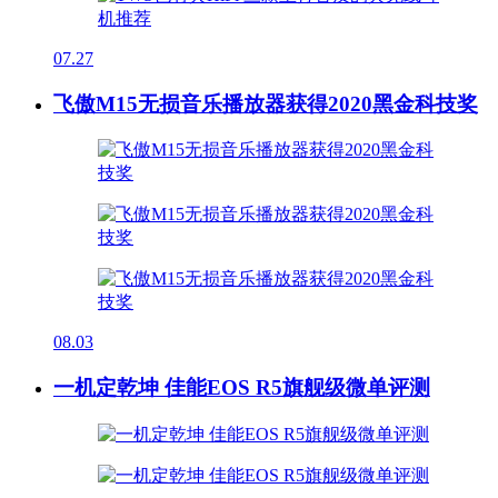
07.27
飞傲M15无损音乐播放器获得2020黑金科技奖
08.03
一机定乾坤 佳能EOS R5旗舰级微单评测