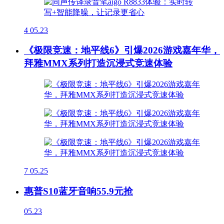
4
05.23
《极限竞速：地平线6》引爆2026游戏嘉年华，
拜雅MMX系列打造沉浸式竞速体验
7
05.25
惠普S10蓝牙音响55.9元抢
05.23