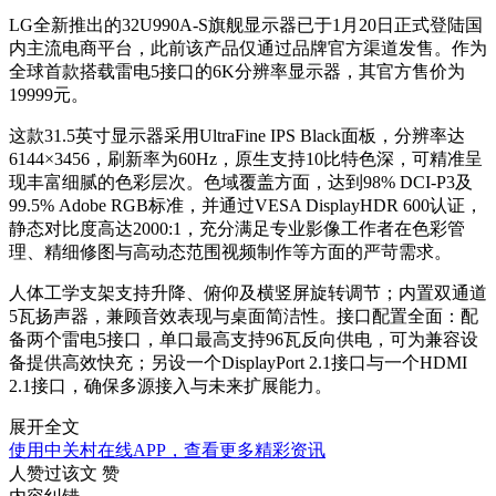
LG全新推出的32U990A-S旗舰显示器已于1月20日正式登陆国
内主流电商平台，此前该产品仅通过品牌官方渠道发售。作为
全球首款搭载雷电5接口的6K分辨率显示器，其官方售价为
19999元。
这款31.5英寸显示器采用UltraFine IPS Black面板，分辨率达
6144×3456，刷新率为60Hz，原生支持10比特色深，可精准呈
现丰富细腻的色彩层次。色域覆盖方面，达到98% DCI-P3及
99.5% Adobe RGB标准，并通过VESA DisplayHDR 600认证，
静态对比度高达2000:1，充分满足专业影像工作者在色彩管
理、精细修图与高动态范围视频制作等方面的严苛需求。
人体工学支架支持升降、俯仰及横竖屏旋转调节；内置双通道
5瓦扬声器，兼顾音效表现与桌面简洁性。接口配置全面：配
备两个雷电5接口，单口最高支持96瓦反向供电，可为兼容设
备提供高效快充；另设一个DisplayPort 2.1接口与一个HDMI
2.1接口，确保多源接入与未来扩展能力。
展开全文
使用中关村在线APP，查看更多精彩资讯
人赞过该文
赞