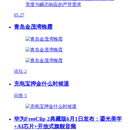
05.27
青岛金茂湾晚霞
论坛
2
充电宝押金什么时候退
问答
5
华为FreeClip 2典藏版6月1日发布：鎏光美学
+AI芯片+开放式旗舰音频