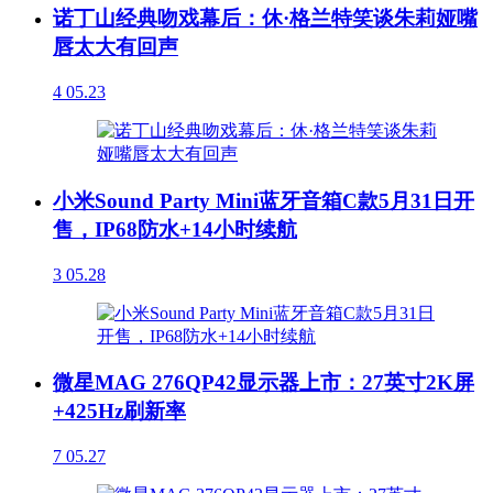
诺丁山经典吻戏幕后：休·格兰特笑谈朱莉娅嘴
唇太大有回声
4
05.23
小米Sound Party Mini蓝牙音箱C款5月31日开
售，IP68防水+14小时续航
3
05.28
微星MAG 276QP42显示器上市：27英寸2K屏
+425Hz刷新率
7
05.27