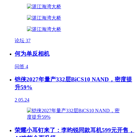
论坛
37
何为单反相机
问答
4
铠侠2027年量产332层BiCS10 NAND，密度提
升59%
2
05.24
荣耀小耳钉来了：李昀锐同款耳机599元开售，