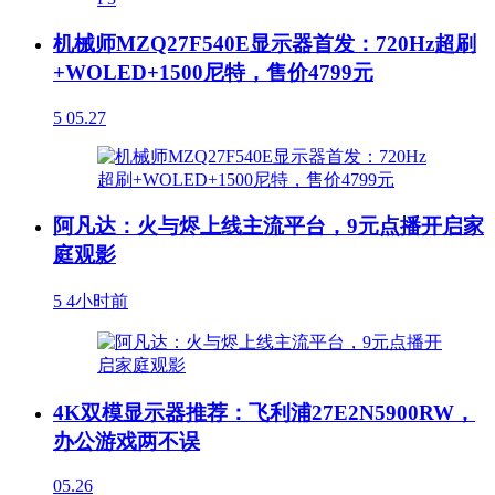
机械师MZQ27F540E显示器首发：720Hz超刷
+WOLED+1500尼特，售价4799元
5
05.27
阿凡达：火与烬上线主流平台，9元点播开启家
庭观影
5
4小时前
4K双模显示器推荐：飞利浦27E2N5900RW，
办公游戏两不误
05.26