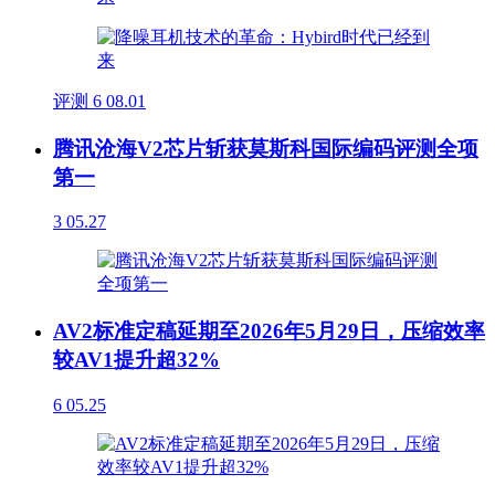
评测
6
08.01
腾讯沧海V2芯片斩获莫斯科国际编码评测全项
第一
3
05.27
AV2标准定稿延期至2026年5月29日，压缩效率
较AV1提升超32%
6
05.25