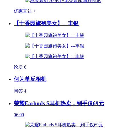
优惠直达 >
【十香园旗袍美女】---丰银
论坛
6
何为单反相机
问答
4
荣耀Earbuds S耳机热卖，到手仅69元
06.09