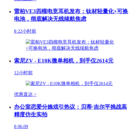
雷柏VE3四模电竞耳机发布：钛材轻量化+可换
电池，彻底解决无线续航焦虑
8
22小时前
索尼ZV - E10K微单相机，到手仅2614元
12小时前
优惠直达 >
办公室恋爱分娩戏引热议：贝蒂·吉尔平挑战高
精度仿生实拍
8
06.09