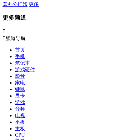
器
办公打印
更多
更多频道


频道导航
首页
手机
笔记本
游戏硬件
影音
家电
键鼠
显卡
游戏
音频
电视
平板
主板
CPU