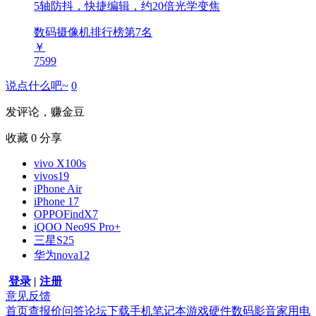
5轴防抖，快捷编辑，约20倍光学变焦
数码摄像机排行榜第
7
名
￥
7599
说点什么吧~
0
发评论，赚金豆
收藏
0
分享
vivo X100s
vivos19
iPhone Air
iPhone 17
OPPOFindX7
iQOO Neo9S Pro+
三星S25
华为nova12
登录
|
注册
意见反馈
首页
查报价
问答
论坛
下载
手机
笔记本
游戏硬件
数码影音
家用电