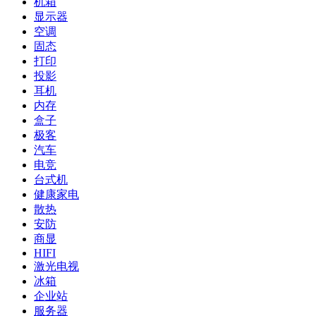
机箱
显示器
空调
固态
打印
投影
耳机
内存
盒子
极客
汽车
电竞
台式机
健康家电
散热
安防
商显
HIFI
激光电视
冰箱
企业站
服务器