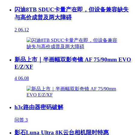
闪迪8TB SDUC卡量产在即，但设备兼容缺失
与高价成普及两大障碍
2
06.12
新品上市｜半画幅双影奇镜 AF 75/90mm EVO
E/Z/XF
4
06.08
h3c路由器密码破解
问答
3
影石Luna Ultra 8K云台相机限时特惠