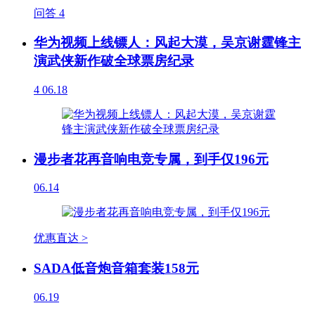
问答
4
华为视频上线镖人：风起大漠，吴京谢霆锋主
演武侠新作破全球票房纪录
4
06.18
漫步者花再音响电竞专属，到手仅196元
06.14
优惠直达 >
SADA低音炮音箱套装158元
06.19