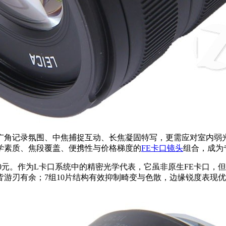
广角记录氛围、中焦捕捉互动、长焦凝固特写，更需应对室内弱
学素质、焦段覆盖、便携性与价格梯度的
FE卡口镜头
组合，成为
PH，到手价13000.0元。作为L卡口系统中的精密光学代表，它虽非原生
游刃有余；7组10片结构有效抑制畸变与色散，边缘锐度表现