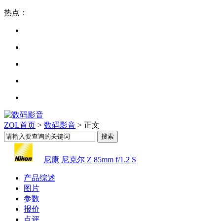
热点：
ZOL首页
>
数码影音
> 正文
尼康 尼克尔 Z 85mm f/1.2 S
产品综述
图片
参数
报价
点评