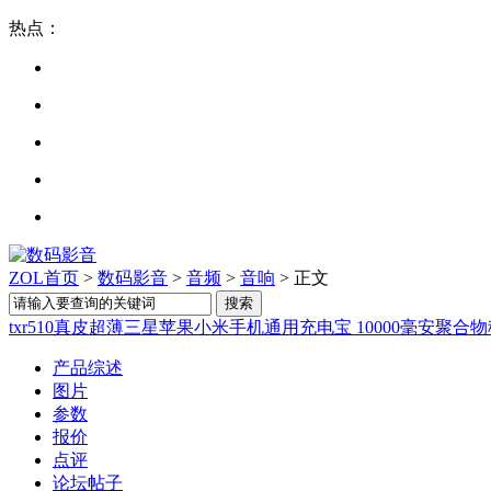
热点：
ZOL首页
>
数码影音
>
音频
>
音响
> 正文
txr510真皮超薄三星苹果小米手机通用充电宝 10000毫安聚合
产品综述
图片
参数
报价
点评
论坛帖子