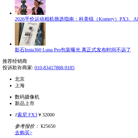
2026平价运动相机挑选指南：科美锐（Komery）PX3、AK
影石Insta360 Luna Pro包装曝光 离正式发布时间不远了
推荐经销商
投诉欺诈商家:
010-83417888-9185
北京
上海
数码摄像机
新品上市
1
索尼 FX3
￥32000
参考报价：
¥25650
去购买>