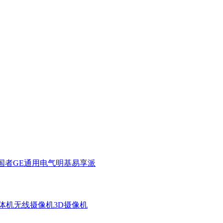
国者
GE通用电气
明基
易享派
体机
无线摄像机
3D摄像机