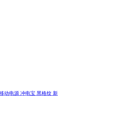
物移动电源 冲电宝 黑格纹 新