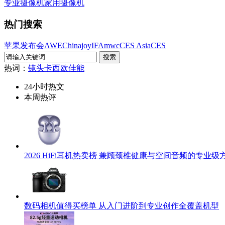
专业摄像机
家用摄像机
热门搜索
苹果发布会
AWE
Chinajoy
IFA
mwc
CES Asia
CES
热词：
镜头
卡西欧
佳能
24小时热文
本周热评
2026 HiFi耳机热卖榜 兼顾颈椎健康与空间音频的专业级
数码相机值得买榜单 从入门进阶到专业创作全覆盖机型