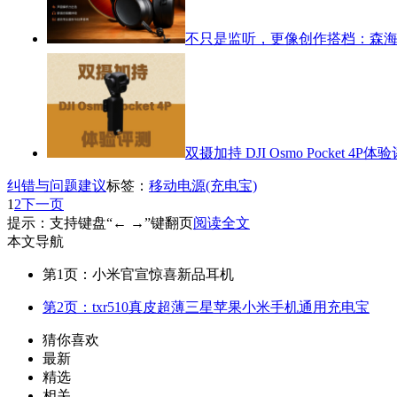
不只是监听，更像创作搭档：森海塞尔
双摄加持 DJI Osmo Pocket 4P体
纠错与问题建议
标签：
移动电源(充电宝)
1
2
下一页
提示：支持键盘“← →”键翻页
阅读全文
本文导航
第1页：小米官宣惊喜新品耳机
第2页：txr510真皮超薄三星苹果小米手机通用充电宝
猜你喜欢
最新
精选
相关