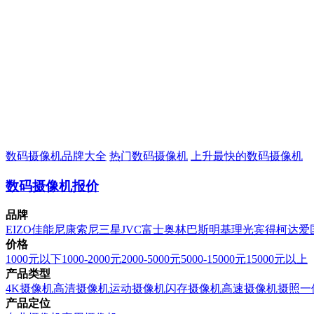
数码摄像机品牌大全
热门数码摄像机
上升最快的数码摄像机
数码摄像机报价
品牌
EIZO
佳能
尼康
索尼
三星
JVC
富士
奥林巴斯
明基
理光
宾得
柯达
爱
价格
1000元以下
1000-2000元
2000-5000元
5000-15000元
15000元以上
产品类型
4K摄像机
高清摄像机
运动摄像机
闪存摄像机
高速摄像机
摄照一
产品定位