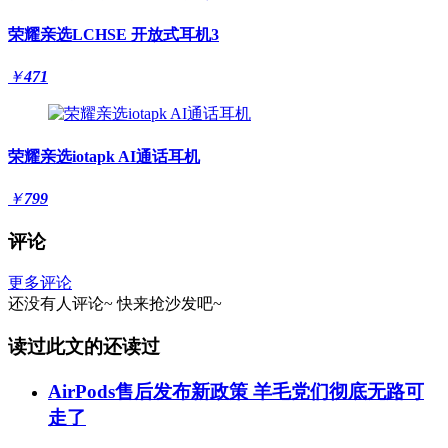
荣耀亲选LCHSE 开放式耳机3
￥
471
荣耀亲选iotapk AI通话耳机
￥
799
评论
更多评论
还没有人评论~
快来
抢沙发
吧~
读过此文的还读过
AirPods售后发布新政策 羊毛党们彻底无路可
走了