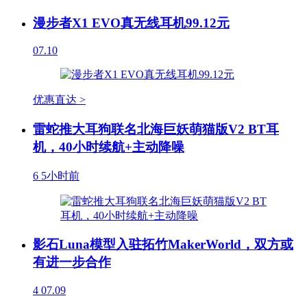
漫步者X1 EVO真无线耳机99.12元
07.10
优惠直达 >
雷蛇推大耳狗联名北海巨妖萌猫版V2 BT耳
机，40小时续航+主动降噪
6
5小时前
影石Luna模型入驻拓竹MakerWorld，双方或
有进一步合作
4
07.09