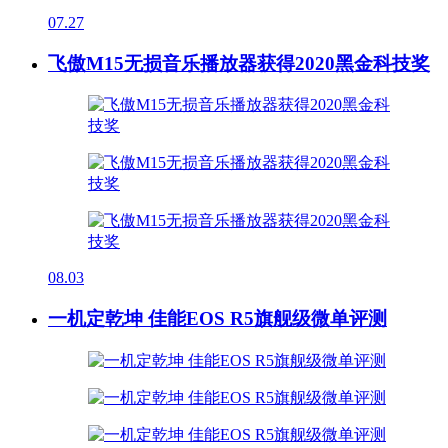
07.27
飞傲M15无损音乐播放器获得2020黑金科技奖
08.03
一机定乾坤 佳能EOS R5旗舰级微单评测