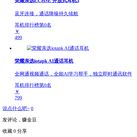
荣耀亲选LCHSE 开放式耳机3
蓝牙连接，通话降噪持久续航
耳机排行榜第
0
名
￥
499
荣耀亲选iotapk AI通话耳机
全网通视频通话，全能Al学习帮手，独立即时通讯软件
耳机排行榜第
0
名
￥
799
说点什么吧~
0
发评论，赚金豆
收藏
0
分享